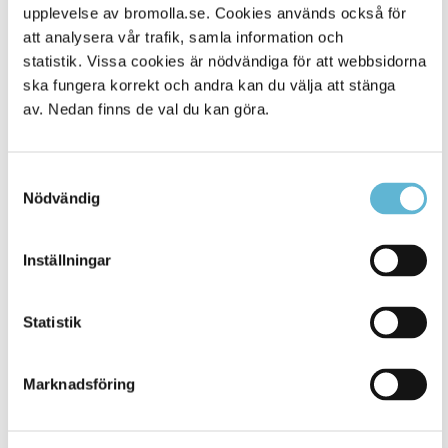
Alla platser
59
upplevelse av bromolla.se. Cookies används också för
att analysera vår trafik, samla information och
statistik. Vissa cookies är nödvändiga för att webbsidorna
ska fungera korrekt och andra kan du välja att stänga
av. Nedan finns de val du kan göra.
Samtyckesval
Nödvändig
Inställningar
KONTAKT
Besöksadress
Statistik
Kommunhuset, Storgatan 48
Postadress
Marknadsföring
Box 18, 295 21 Bromölla
E-post
kommunstyrelsen@bromolla.se