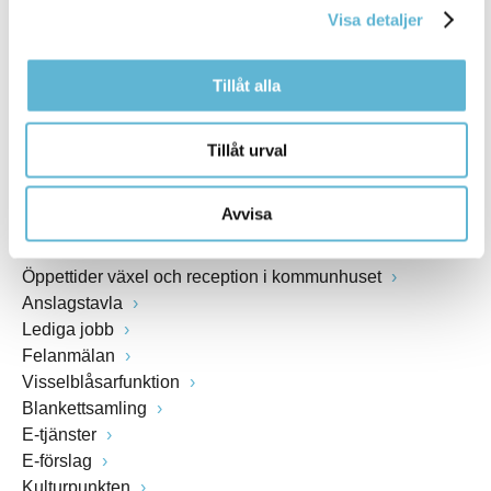
Webbadress
Visa detaljer
www.bromolla.se
Tillåt alla
Växel: 0456-82 20 00
Fax: 0456-82 22 00
Tillåt urval
Org.nr: 212000-0894
Avvisa
SNABBVAL
Öppettider växel och reception i kommunhuset
Anslagstavla
Lediga jobb
Felanmälan
Visselblåsarfunktion
Blankettsamling
E-tjänster
E-förslag
Kulturpunkten