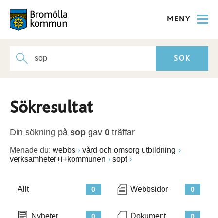
MENY
Sökresultat
Din sökning på
sop
gav
0
träffar
Menade du:
webbs
vård och omsorg utbildning
verksamheter+i+kommunen
sopt
Allt
Webbsidor
0
0
Nyheter
Dokument
0
0