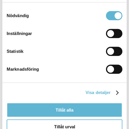
sina föräldrar
som
ägde Bromölla chark och hade
verksamheten nere i källaren
Samtyckesval
Nödvändig
Bromölla Kommun
Inställningar
Daglig verksamhet
Statistik
28 April 2025
Marknadsföring
Webbsida
Daglig verksamhet är till för vuxna med
funktionsnedsättning som inte har annat arbete ...
verksamhet är till för vuxna med
Visa detaljer
funktionsnedsättning
som
inte har annat arbete eller
studerar.
Tillåt alla
Bromölla Kommun
Tillåt urval