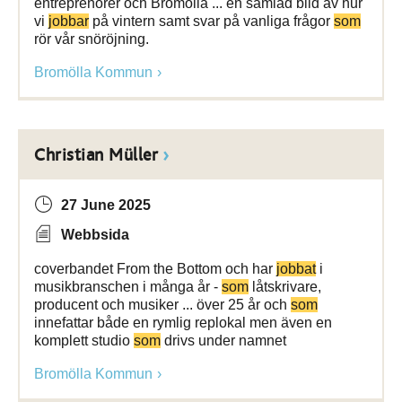
entreprenörer och Bromölla ... en samlad bild av hur
vi
jobbar
på vintern samt svar på vanliga frågor
som
rör vår snöröjning.
Bromölla Kommun
Christian Müller
27 June 2025
Webbsida
coverbandet From the Bottom och har
jobbat
i
musikbranschen i många år -
som
låtskrivare,
producent och musiker ... över 25 år och
som
innefattar både en rymlig replokal men även en
komplett studio
som
drivs under namnet
Bromölla Kommun