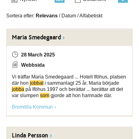
Sortera efter:
Relevans
/
Datum
/
Alfabetiskt
Maria Smedegaard
28 March 2025
Webbsida
Vi träffar Maria Smedegaard ... Hotell Iföhus, platsen
där hon
jobbat
i sammanlagt 25 år. Maria började
jobba
på Iföhus 1997 och berättar ... berättar att det
var slumpen
som
gjorde att hon hamnade där.
Bromölla Kommun
Linda Persson