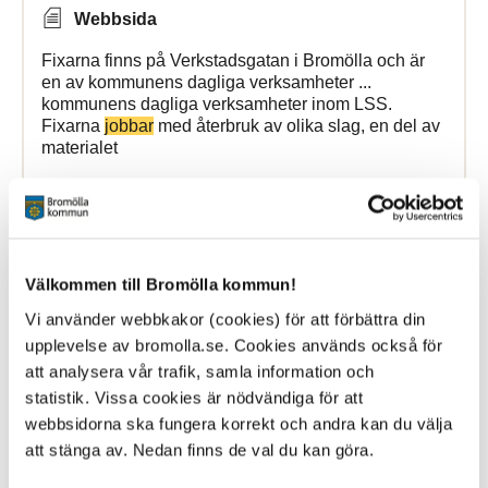
Webbsida
Fixarna finns på Verkstadsgatan i Bromölla och är
en av kommunens dagliga verksamheter ...
kommunens dagliga verksamheter inom LSS.
Fixarna
jobbar
med återbruk av olika slag, en del av
materialet
Bromölla Kommun
Välkommen till Bromölla kommun!
Willy Gustavsson
Vi använder webbkakor (cookies) för att förbättra din
upplevelse av bromolla.se. Cookies används också för
27 June 2025
att analysera vår trafik, samla information och
Webbsida
statistik. Vissa cookies är nödvändiga för att
webbsidorna ska fungera korrekt och andra kan du välja
Idag träffar vi Willy Gustavsson
som
är född och
uppväxt i Bromölla kommun. Willy börjar sin
att stänga av. Nedan finns de val du kan göra.
livsberättelse ... livsberättelse med att berätta om