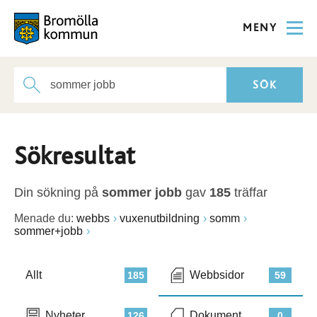
MENY
Sökresultat
Din sökning på
sommer jobb
gav
185
träffar
Menade du:
webbs
vuxenutbildning
somm
sommer+jobb
Allt
Webbsidor
185
59
Nyheter
Dokument
126
0