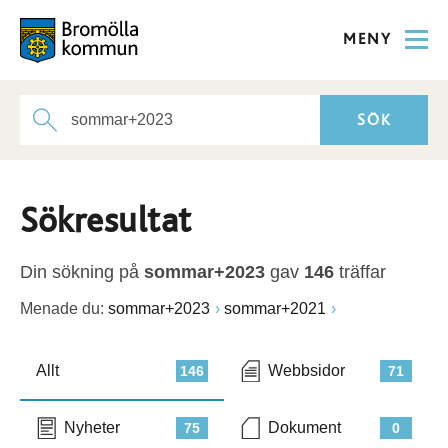
MENY
Sökresultat
Din sökning på
sommar+2023
gav
146
träffar
Menade du:
sommar+2023
sommar+2021
Allt
Webbsidor
146
71
Nyheter
Dokument
75
0