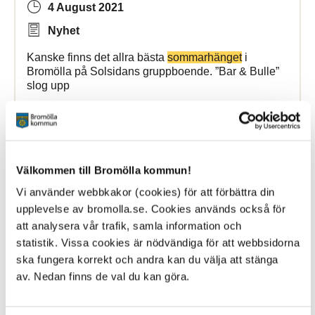
4 August 2021
Nyhet
Kanske finns det allra bästa
sommarhänget
i
Bromölla på Solsidans gruppboende. ”Bar & Bulle”
slog upp
Bromölla Kommun
Välkommen till Bromölla kommun!
Sommartips
till sopkärlet
Vi använder webbkakor (cookies) för att förbättra din
upplevelse av bromolla.se. Cookies används också för
5 July 2019
att analysera vår trafik, samla information och
Nyhet
statistik. Vissa cookies är nödvändiga för att webbsidorna
ska fungera korrekt och andra kan du välja att stänga
Här får du några tips på vad du kan tänka på för att ...
av. Nedan finns de val du kan göra.
matavfallsinsamlingen. Det surrar och myllrar -
sommarens
värme är härlig och det tycker även
vissa insekter