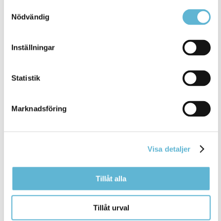
Samtyckesval
Bromölla Kommun
Nödvändig
Inställningar
[Arkiverad]
Sommarkonserter
för seniorer
Statistik
4 August 2025
Nyhet
Marknadsföring
Bromölla kommuns äldreomsorg bjuder in seniorer
till sommarmusik, alla söndagar i juli. ... kommuns
äldreomsorg bjuder in seniorer till
sommarmusik
,
Visa detaljer
alla söndagar i juli.
Bromölla Kommun
Tillåt alla
Tillåt urval
[Arkiverad] Kickoff-vecka för
Sommarboken