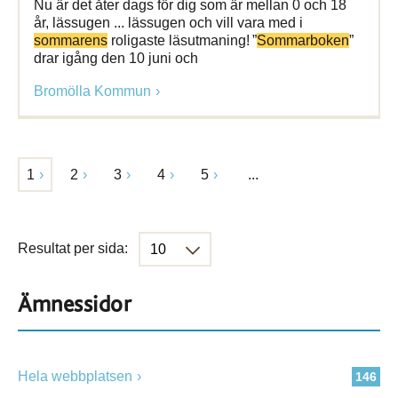
Nu är det åter dags för dig som är mellan 0 och 18
år, lässugen ... lässugen och vill vara med i
sommarens
roligaste läsutmaning! ”
Sommarboken
”
drar igång den 10 juni och
Bromölla Kommun
1
2
3
4
5
...
Resultat per sida:
Ämnessidor
Hela webbplatsen
146