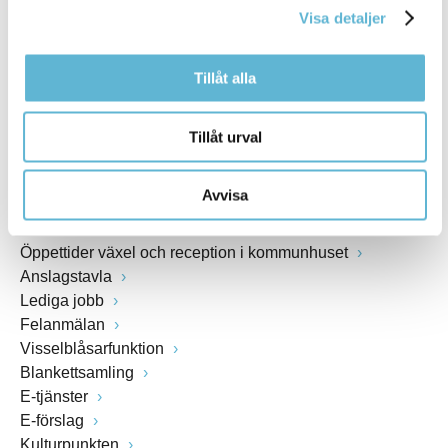
Webbadress
Visa detaljer
www.bromolla.se
Tillåt alla
Växel: 0456-82 20 00
Fax: 0456-82 22 00
Tillåt urval
Org.nr: 212000-0894
Avvisa
SNABBVAL
Öppettider växel och reception i kommunhuset
Anslagstavla
Lediga jobb
Felanmälan
Visselblåsarfunktion
Blankettsamling
E-tjänster
E-förslag
Kulturpunkten