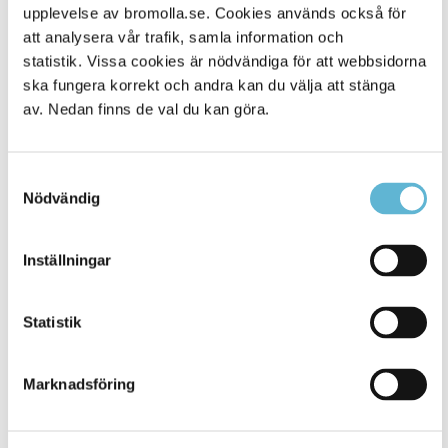
Alla platser
203
upplevelse av bromolla.se. Cookies används också för
att analysera vår trafik, samla information och
statistik. Vissa cookies är nödvändiga för att webbsidorna
ska fungera korrekt och andra kan du välja att stänga
av. Nedan finns de val du kan göra.
Samtyckesval
Nödvändig
Inställningar
KONTAKT
Besöksadress
Statistik
Kommunhuset, Storgatan 48
Postadress
Marknadsföring
Box 18, 295 21 Bromölla
E-post
kommunstyrelsen@bromolla.se