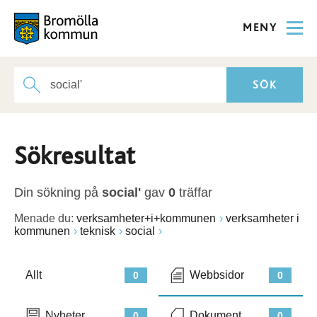
MENY
Sökresultat
Din sökning på
social'
gav
0
träffar
Menade du:
verksamheter+i+kommunen
verksamheter i
kommunen
teknisk
social
Allt
Webbsidor
0
0
Nyheter
Dokument
0
0