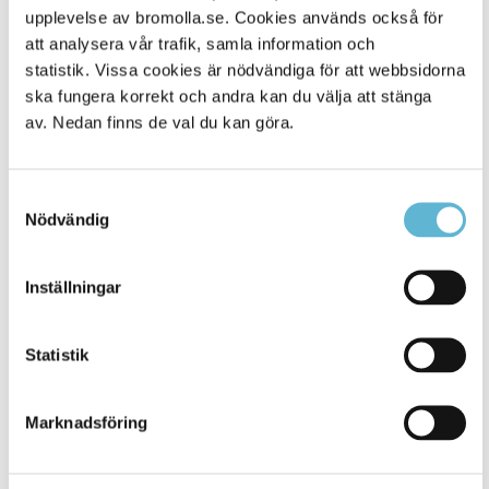
Alla platser
upplevelse av bromolla.se. Cookies används också för
431
att analysera vår trafik, samla information och
statistik. Vissa cookies är nödvändiga för att webbsidorna
ska fungera korrekt och andra kan du välja att stänga
av. Nedan finns de val du kan göra.
Samtyckesval
Nödvändig
Inställningar
KONTAKT
Statistik
Besöksadress
Kommunhuset, Storgatan 48
Postadress
Marknadsföring
Box 18, 295 21 Bromölla
E-post
kommunstyrelsen@bromolla.se