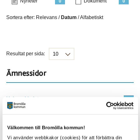
Nyheter
Dokument
0
0
Sortera efter:
Relevans
/
Datum
/
Alfabetiskt
Resultat per sida:
Ämnessidor
Hela webbplatsen
431
Platser
Välkommen till Bromölla kommun!
Vi använder webbkakor (cookies) för att förbättra din