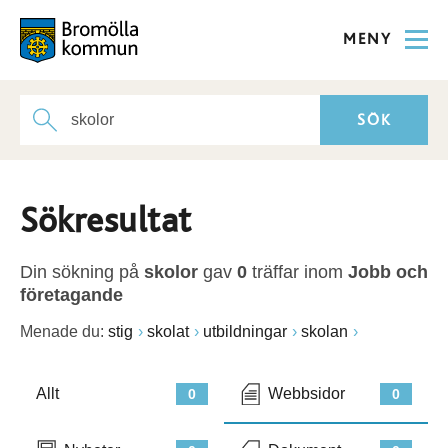
MENY
Sökresultat
Din sökning på
skolor
gav
0
träffar inom
Jobb och
företagande
Menade du:
stig
skolat
utbildningar
skolan
Allt
Webbsidor
0
0