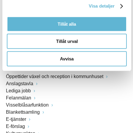
Visa detaljer
Webbadress
www.bromolla.se
Tillåt alla
Växel: 0456-82 20 00
Fax: 0456-82 22 00
Tillåt urval
Org.nr: 212000-0894
Avvisa
SNABBVAL
Öppettider växel och reception i kommunhuset
Anslagstavla
Lediga jobb
Felanmälan
Visselblåsarfunktion
Blankettsamling
E-tjänster
E-förslag