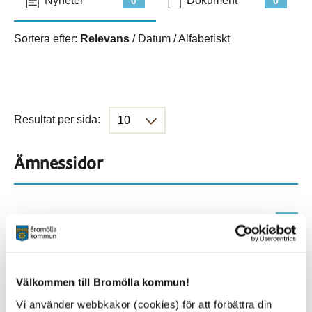
Nyheter
Dokument
0
0
Sortera efter:
Relevans
/
Datum
/
Alfabetiskt
Resultat per sida:
Ämnessidor
Hela webbplatsen
431
Platser
Välkommen till Bromölla kommun!
Vi använder webbkakor (cookies) för att förbättra din