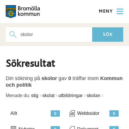
MENY
Sökresultat
Din sökning på
skolor
gav
0
träffar inom
Kommun
och politik
Menade du:
stig
skolat
utbildningar
skolan
Allt
Webbsidor
0
0