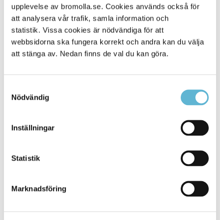
upplevelse av bromolla.se. Cookies används också för
Alla platser
431
att analysera vår trafik, samla information och
statistik. Vissa cookies är nödvändiga för att
webbsidorna ska fungera korrekt och andra kan du välja
att stänga av. Nedan finns de val du kan göra.
Samtyckesval
Nödvändig
Inställningar
KONTAKT
Statistik
Besöksadress
Kommunhuset, Storgatan 48
Postadress
Marknadsföring
Box 18, 295 21 Bromölla
E-post
kommunstyrelsen@bromolla.se