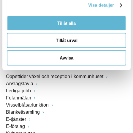
Visa detaljer
Webbadress
www.bromolla.se
Tillåt alla
Växel: 0456-82 20 00
Fax: 0456-82 22 00
Tillåt urval
Org.nr: 212000-0894
Avvisa
SNABBVAL
Öppettider växel och reception i kommunhuset
Anslagstavla
Lediga jobb
Felanmälan
Visselblåsarfunktion
Blankettsamling
E-tjänster
E-förslag