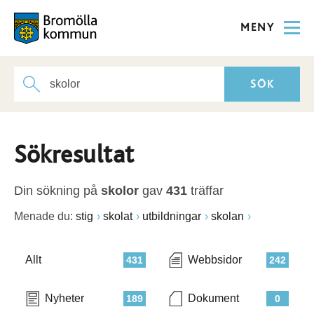
MENY
Sökresultat
Din sökning på
skolor
gav
431
träffar
Menade du:
stig
skolat
utbildningar
skolan
Allt
Webbsidor
431
242
Nyheter
Dokument
189
0