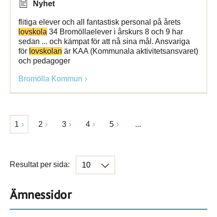
Nyhet
flitiga elever och all fantastisk personal på årets
lovskola
34 Bromöllaelever i årskurs 8 och 9 har
sedan ... och kämpat för att nå sina mål. Ansvariga
för
lovskolan
är KAA (Kommunala aktivitetsansvaret)
och pedagoger
Bromölla Kommun
1
2
3
4
5
...
Resultat per sida:
Ämnessidor