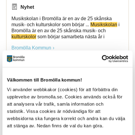
Nyhet
Musikskolan i Bromölla är en av de 25 skånska
musik- och kulturskolor som börjar ...
Musikskolan
i
Bromölla är en av de 25 skånska musik- och
kulturskolor
som börjar samarbeta nästa år i
Bromölla Kommun
[Arkiverad] Run the World på Alvikenskolan
Välkommen till Bromölla kommun!
Vi använder webbkakor (cookies) för att förbättra din
upplevelse av bromolla.se. Cookies används också för
12 May 2026
att analysera vår trafik, samla information och
Nyhet
statistik. Vissa cookies är nödvändiga för att
webbsidorna ska fungera korrekt och andra kan du välja
Förra veckan deltog Alvikenskolan i ”Run the World”.
att stänga av. Nedan finns de val du kan göra.
Projektet engagerade omkring 200 ... ”Run the
World”. Projektet engagerade omkring 200
skolor
i