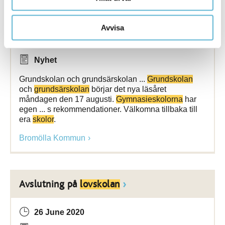
Dags för nytt läsår
Avvisa
11 August 2020
Nyhet
Grundskolan och grundsärskolan ...
Grundskolan
och
grundsärskolan
börjar det nya läsåret
måndagen den 17 augusti.
Gymnasieskolorna
har
egen ... s rekommendationer. Välkomna tillbaka till
era
skolor
.
Bromölla Kommun
Avslutning på
lovskolan
26 June 2020