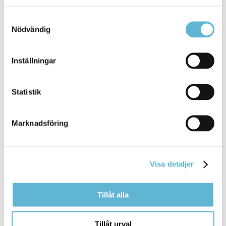
Sverige och på Alvikenskolan lyckades eleverna
Samtyckesval
Bromölla Kommun
Nödvändig
Inställningar
[Arkiverad] Nätverksträff med fokus på
Idrottens dag
Statistik
3 April 2025
Marknadsföring
Nyhet
Idag har det hållits ett planeringsmöte där
representanter från kommunens ... planeringsmöte
Visa detaljer
där representanter från kommunens samtliga
skolor
varit på plats. Fokus på dagens möte har varit
Tillåt alla
Bromölla Kommun
Tillåt urval