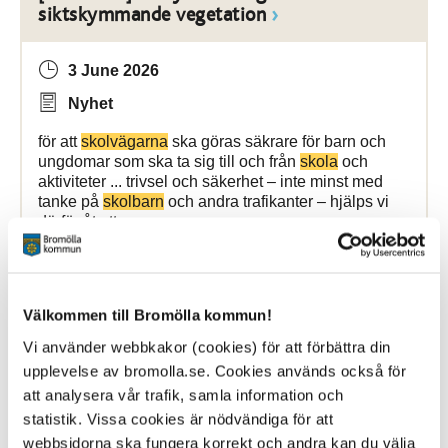
siktskymmande vegetation
3 June 2026
Nyhet
för att
skolvägarna
ska göras säkrare för barn och
ungdomar som ska ta sig till och från
skola
och
aktiviteter ... trivsel och säkerhet – inte minst med
tanke på
skolbarn
och andra trafikanter – hjälps vi
därför åt att
Bromölla Kommun
Välkommen till Bromölla kommun!
Vi använder webbkakor (cookies) för att förbättra din
[Arkiverad] Vägarbete på Folkets Husgatan
upplevelse av bromolla.se. Cookies används också för
att analysera vår trafik, samla information och
statistik. Vissa cookies är nödvändiga för att
3 June 2026
webbsidorna ska fungera korrekt och andra kan du välja