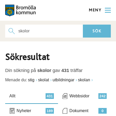
MENY
Sökresultat
Din sökning på
skolor
gav
431
träffar
Menade du:
stig
skolat
utbildningar
skolan
Allt
Webbsidor
431
242
Nyheter
Dokument
189
0