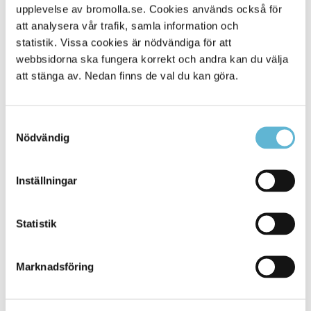
upplevelse av bromolla.se. Cookies används också för
Alla platser
431
att analysera vår trafik, samla information och
statistik. Vissa cookies är nödvändiga för att
webbsidorna ska fungera korrekt och andra kan du välja
att stänga av. Nedan finns de val du kan göra.
Samtyckesval
Nödvändig
Inställningar
KONTAKT
Statistik
Besöksadress
Kommunhuset, Storgatan 48
Postadress
Marknadsföring
Box 18, 295 21 Bromölla
E-post
kommunstyrelsen@bromolla.se