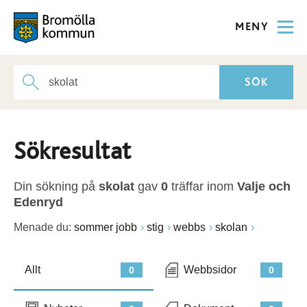
MENY
Sökresultat
Din sökning på
skolat
gav
0
träffar inom
Valje och
Edenryd
Menade du:
sommer jobb
stig
webbs
skolan
Allt
Webbsidor
0
0