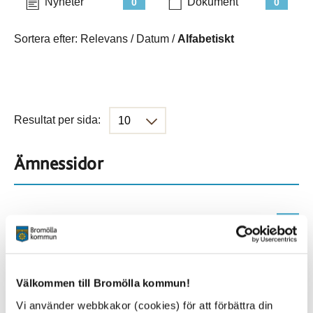
Nyheter
Dokument
0
0
Sortera efter:
Relevans
/
Datum
/
Alfabetiskt
Resultat per sida:
Ämnessidor
Hela webbplatsen
431
Platser
Välkommen till Bromölla kommun!
Vi använder webbkakor (cookies) för att förbättra din