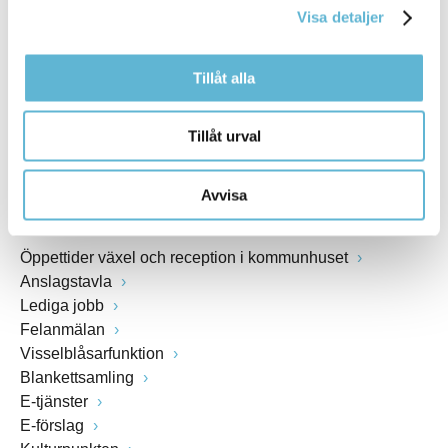
Visa detaljer
Webbadress
www.bromolla.se
Tillåt alla
Växel: 0456-82 20 00
Fax: 0456-82 22 00
Tillåt urval
Org.nr: 212000-0894
Avvisa
SNABBVAL
Öppettider växel och reception i kommunhuset
Anslagstavla
Lediga jobb
Felanmälan
Visselblåsarfunktion
Blankettsamling
E-tjänster
E-förslag