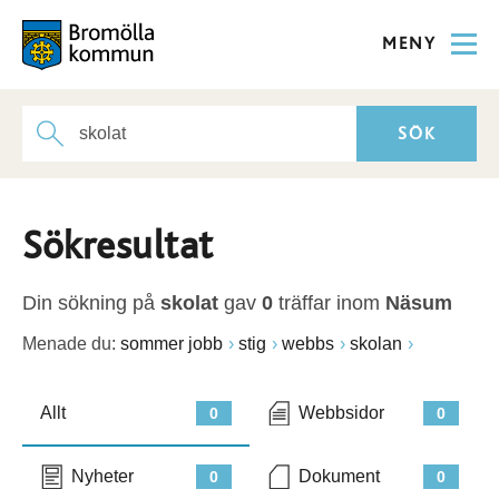
MENY
Sökresultat
Din sökning på
skolat
gav
0
träffar inom
Näsum
Menade du:
sommer jobb
stig
webbs
skolan
Allt
Webbsidor
0
0
Nyheter
Dokument
0
0