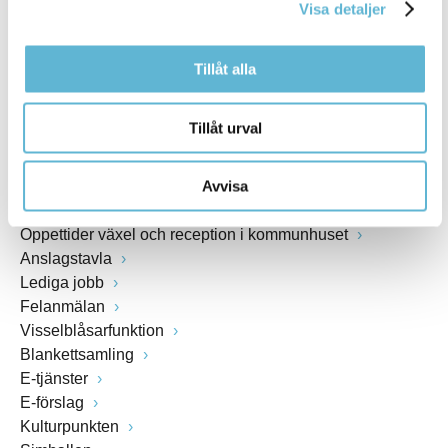
Visa detaljer
www.bromolla.se
Tillåt alla
Växel: 0456-82 20 00
Fax: 0456-82 22 00
Org.nr: 212000-0894
Tillåt urval
SNABBVAL
Avvisa
Öppettider växel och reception i kommunhuset
Anslagstavla
Lediga jobb
Felanmälan
Visselblåsarfunktion
Blankettsamling
E-tjänster
E-förslag
Kulturpunkten