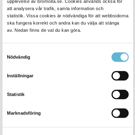
upplevelse av bromolla.se. Cookies används också för
att analysera vår trafik, samla information och
statistik. Vissa cookies är nödvändiga för att webbsidorna
ska fungera korrekt och andra kan du välja att stänga
av. Nedan finns de val du kan göra.
Samtyckesval
Nödvändig
KONTAKT
Inställningar
Besöksadress
Statistik
Kommunhuset, Storgatan 48
Postadress
Marknadsföring
Box 18, 295 21 Bromölla
E-post
kommunstyrelsen@bromolla.se
Webbadress