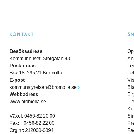
KONTAKT
S
Besöksadress
Öp
Kommunhuset, Storgatan 48
An
Postadress
Le
Box 18, 295 21 Bromölla
Fe
E-post
Vi
kommunstyrelsen@bromolla.se
Bl
Webbadress
E-t
www.bromolla.se
E-
Ku
Växel: 0456-82 20 00
Si
Fax: 0456-82 22 00
Pr
Org.nr: 212000-0894
Fa