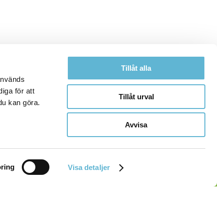
Tillåt alla
 används
iga för att
Tillåt urval
du kan göra.
Avvisa
ring
Visa detaljer