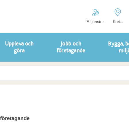
E-tjänster
Karta
Uppleva och
Jobb och
Bygga, b
göra
företagande
milj
företagande