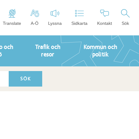
Translate
A-Ö
Lyssna
Sidkarta
Kontakt
Sök
o och
Trafik och
Kommun och
ö
resor
politik