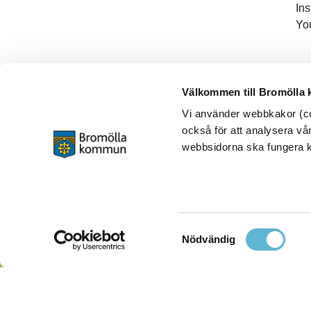
In
Yo
Välkommen till Bromölla
Vi använder webbkakor (coo
också för att analysera vår
webbsidorna ska fungera ko
Samtyckesval
Nödvändig