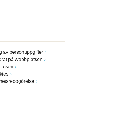
 av personuppgifter
drat på webbplatsen
latsen
kies
ghetsredogörelse