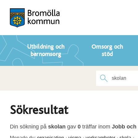
Utbildning och
Omsorg och
barnomsorg
stöd
Sökresultat
Din sökning på
skolan
gav
0
träffar inom
Jobb och 
Menade du:
organisation
visma
verksamheter
skola