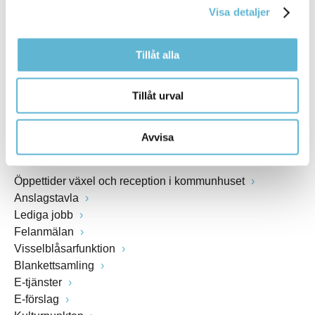
Visa detaljer
Webbadress
www.bromolla.se
Tillåt alla
Växel: 0456-82 20 00
Fax: 0456-82 22 00
Tillåt urval
Org.nr: 212000-0894
Avvisa
SNABBVAL
Öppettider växel och reception i kommunhuset
Anslagstavla
Lediga jobb
Felanmälan
Visselblåsarfunktion
Blankettsamling
E-tjänster
E-förslag