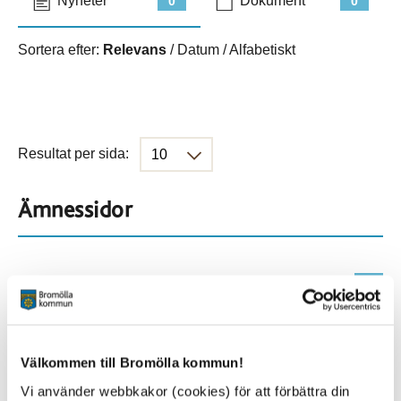
Nyheter
Dokument
0
0
Sortera efter:
Relevans
/
Datum
/
Alfabetiskt
Resultat per sida:
Ämnessidor
Hela webbplatsen
431
Platser
Välkommen till Bromölla kommun!
Vi använder webbkakor (cookies) för att förbättra din