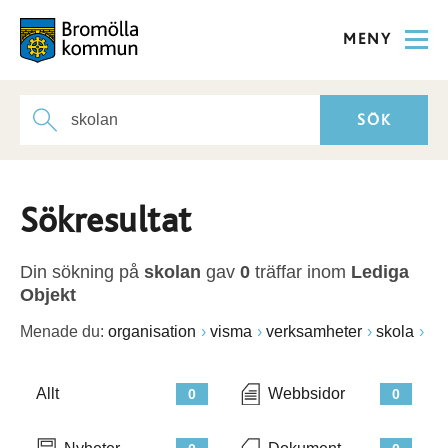
MENY
Sökresultat
Din sökning på
skolan
gav
0
träffar inom
Lediga
Objekt
Menade du:
organisation
visma
verksamheter
skola
Allt
Webbsidor
0
0