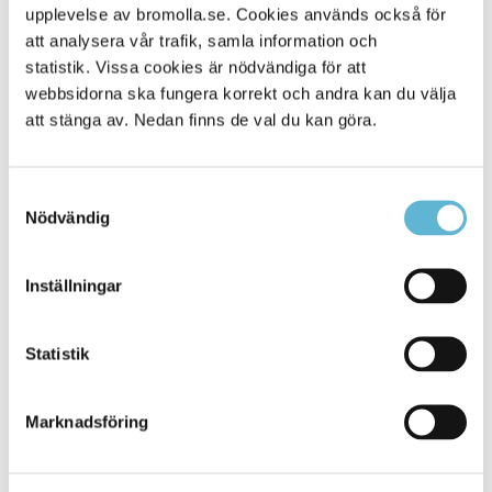
upplevelse av bromolla.se. Cookies används också för
Alla platser
431
att analysera vår trafik, samla information och
statistik. Vissa cookies är nödvändiga för att
webbsidorna ska fungera korrekt och andra kan du välja
att stänga av. Nedan finns de val du kan göra.
Samtyckesval
Nödvändig
Inställningar
KONTAKT
Statistik
Besöksadress
Kommunhuset, Storgatan 48
Postadress
Marknadsföring
Box 18, 295 21 Bromölla
E-post
kommunstyrelsen@bromolla.se