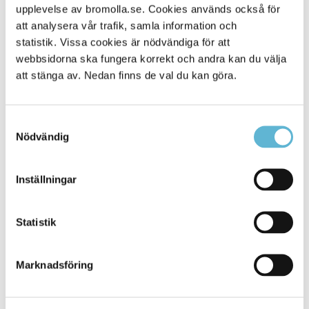
upplevelse av bromolla.se. Cookies används också för
Alla platser
431
att analysera vår trafik, samla information och
statistik. Vissa cookies är nödvändiga för att
webbsidorna ska fungera korrekt och andra kan du välja
att stänga av. Nedan finns de val du kan göra.
Samtyckesval
Nödvändig
Inställningar
KONTAKT
Statistik
Besöksadress
Kommunhuset, Storgatan 48
Postadress
Marknadsföring
Box 18, 295 21 Bromölla
E-post
kommunstyrelsen@bromolla.se