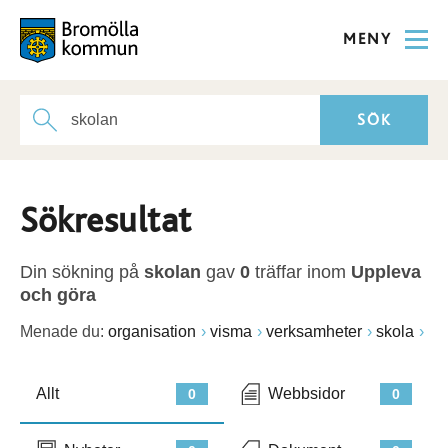
MENY
Sökresultat
Din sökning på
skolan
gav
0
träffar inom
Uppleva
och göra
Menade du:
organisation
visma
verksamheter
skola
Allt
Webbsidor
0
0