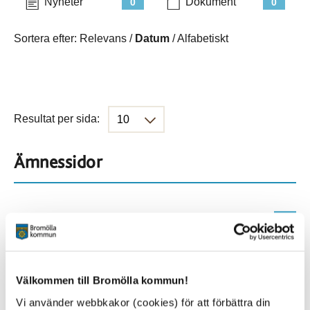
Nyheter
Dokument
0
0
Sortera efter:
Relevans
/
Datum
/
Alfabetiskt
Resultat per sida:
Ämnessidor
Hela webbplatsen
431
Platser
Välkommen till Bromölla kommun!
Vi använder webbkakor (cookies) för att förbättra din