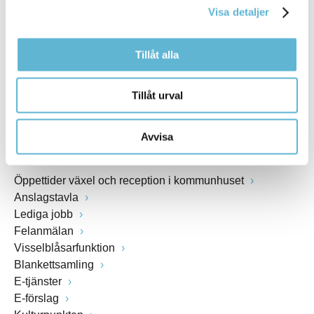
Visa detaljer
Webbadress
www.bromolla.se
Tillåt alla
Växel: 0456-82 20 00
Fax: 0456-82 22 00
Tillåt urval
Org.nr: 212000-0894
Avvisa
SNABBVAL
Öppettider växel och reception i kommunhuset
Anslagstavla
Lediga jobb
Felanmälan
Visselblåsarfunktion
Blankettsamling
E-tjänster
E-förslag