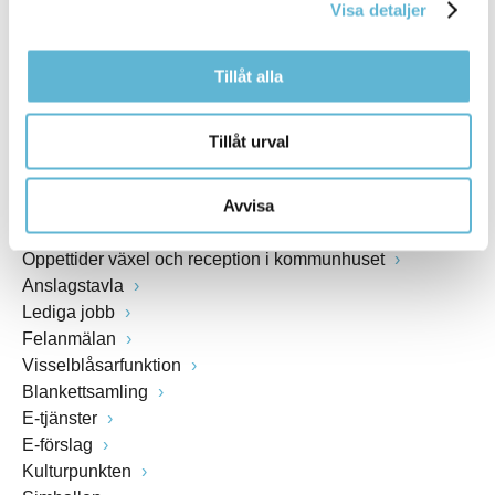
Visa detaljer
www.bromolla.se
Tillåt alla
Växel: 0456-82 20 00
Fax: 0456-82 22 00
Org.nr: 212000-0894
Tillåt urval
SNABBVAL
Avvisa
Öppettider växel och reception i kommunhuset
Anslagstavla
Lediga jobb
Felanmälan
Visselblåsarfunktion
Blankettsamling
E-tjänster
E-förslag
Kulturpunkten