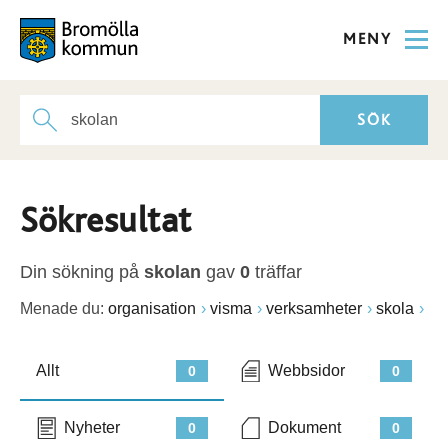
MENY
Sökresultat
Din sökning på
skolan
gav
0
träffar
Menade du:
organisation
visma
verksamheter
skola
Allt
Webbsidor
0
0
Nyheter
Dokument
0
0