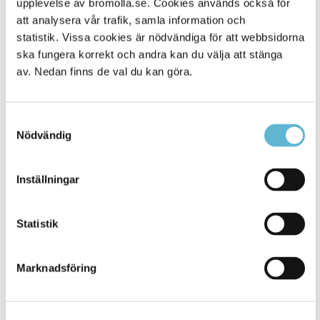
upplevelse av bromolla.se. Cookies används också för
att analysera vår trafik, samla information och
statistik. Vissa cookies är nödvändiga för att webbsidorna
ska fungera korrekt och andra kan du välja att stänga
av. Nedan finns de val du kan göra.
Samtyckesval
Nödvändig
KONTAKT
Inställningar
Besöksadress
Statistik
Kommunhuset, Storgatan 48
Postadress
Marknadsföring
Box 18, 295 21 Bromölla
E-post
kommunstyrelsen@bromolla.se
Webbadress