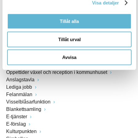
Visa detaljer
www.bromolla.se
Tillåt alla
Växel: 0456-82 20 00
Fax: 0456-82 22 00
Org.nr: 212000-0894
Tillåt urval
SNABBVAL
Avvisa
Öppettider växel och reception i kommunhuset
Anslagstavla
Lediga jobb
Felanmälan
Visselblåsarfunktion
Blankettsamling
E-tjänster
E-förslag
Kulturpunkten