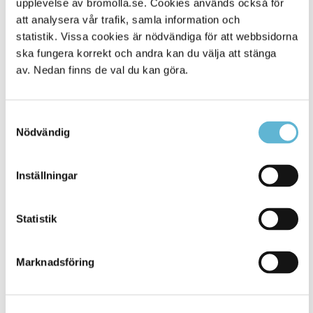
upplevelse av bromolla.se. Cookies används också för
att analysera vår trafik, samla information och
statistik. Vissa cookies är nödvändiga för att webbsidorna
ska fungera korrekt och andra kan du välja att stänga
av. Nedan finns de val du kan göra.
Samtyckesval
Nödvändig
KONTAKT
Inställningar
Besöksadress
Statistik
Kommunhuset, Storgatan 48
Postadress
Marknadsföring
Box 18, 295 21 Bromölla
E-post
kommunstyrelsen@bromolla.se
Webbadress