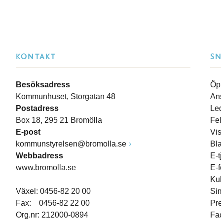
KONTAKT
S
Besöksadress
Öp
Kommunhuset, Storgatan 48
An
Postadress
Le
Box 18, 295 21 Bromölla
Fe
E-post
Vi
kommunstyrelsen@bromolla.se
Bl
Webbadress
E-t
www.bromolla.se
E-
Ku
Växel: 0456-82 20 00
Si
Fax: 0456-82 22 00
Pr
Org.nr: 212000-0894
Fa