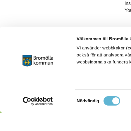
In
Yo
Välkommen till Bromölla
Vi använder webbkakor (coo
också för att analysera vår
webbsidorna ska fungera ko
Samtyckesval
Nödvändig