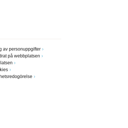
 av personuppgifter
drat på webbplatsen
latsen
kies
ghetsredogörelse