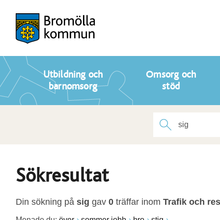
Utbildning och
Omsorg och
barnomsorg
stöd
Sökresultat
Din sökning på
sig
gav
0
träffar inom
Trafik och re
Menade du:
över
sommer jobb
bro
stig