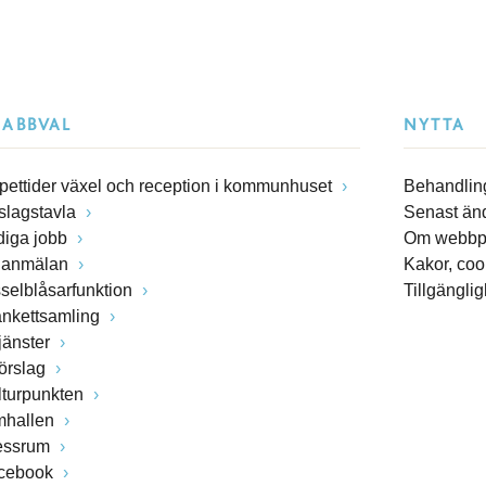
NABBVAL
NYTTA
pettider växel och reception i kommunhuset
Behandling
slagstavla
Senast än
diga jobb
Om webbp
lanmälan
Kakor, coo
sselblåsarfunktion
Tillgängli
ankettsamling
jänster
förslag
lturpunkten
mhallen
essrum
cebook