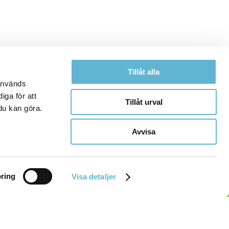
Tillåt alla
 används
iga för att
Tillåt urval
du kan göra.
Avvisa
ring
Visa detaljer