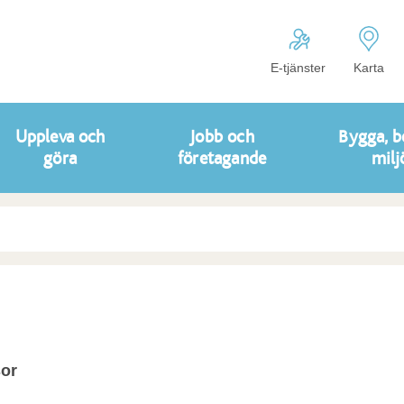
E-tjänster
Karta
Uppleva och
Jobb och
Bygga, b
göra
företagande
milj
sor