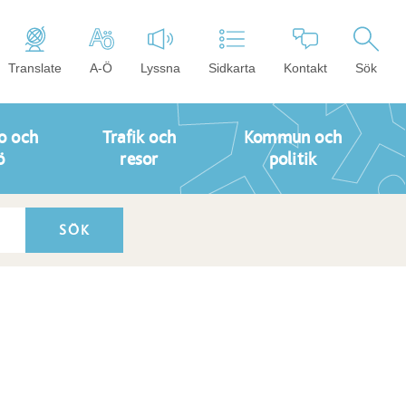
Translate
A-Ö
Lyssna
Sidkarta
Kontakt
Sök
o och
Trafik och
Kommun och
ö
resor
politik