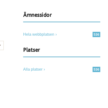
Ämnessidor
Hela webbplatsen
536
Platser
Alla platser
536