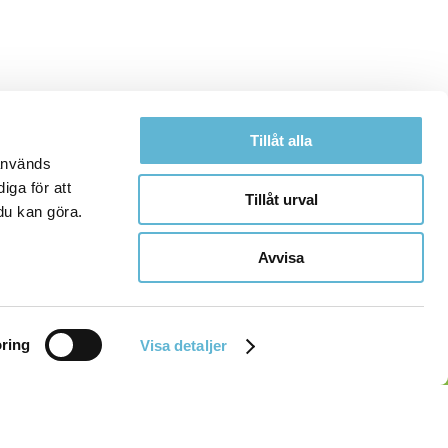
Tillåt alla
 används
iga för att
Tillåt urval
du kan göra.
Avvisa
ring
Visa detaljer