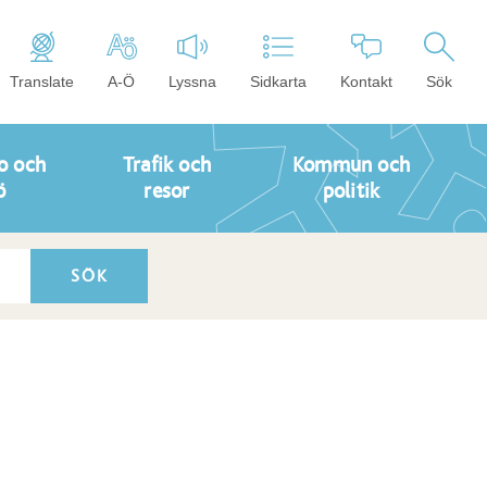
Translate
A-Ö
Lyssna
Sidkarta
Kontakt
Sök
o och
Trafik och
Kommun och
ö
resor
politik