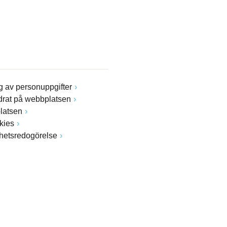
 av personuppgifter
drat på webbplatsen
latsen
kies
ghetsredogörelse