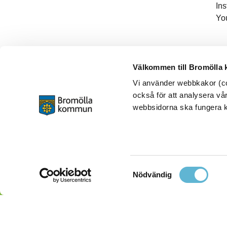
In
Yo
Välkommen till Bromölla
Vi använder webbkakor (coo
också för att analysera vår
webbsidorna ska fungera ko
Samtyckesval
Nödvändig