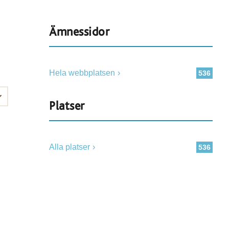
Ämnessidor
Hela webbplatsen
536
Platser
Alla platser
536