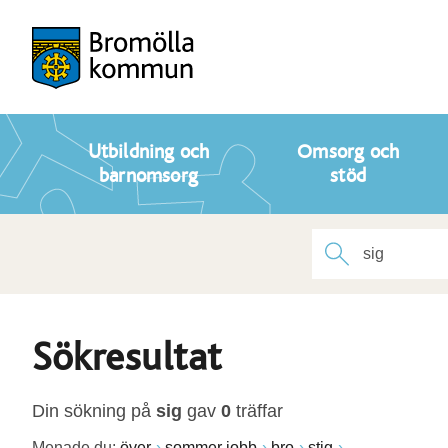
Utbildning och
Omsorg och
barnomsorg
stöd
Sökresultat
Din sökning på
sig
gav
0
träffar
Menade du:
över
sommer jobb
bro
stig