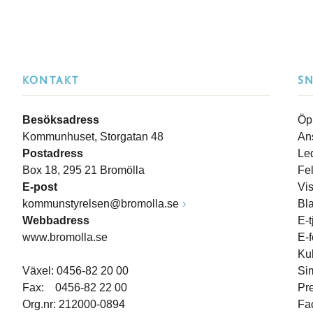
KONTAKT
S
Besöksadress
Öp
Kommunhuset, Storgatan 48
An
Postadress
Le
Box 18, 295 21 Bromölla
Fe
E-post
Vi
kommunstyrelsen@bromolla.se
Bl
Webbadress
E-t
www.bromolla.se
E-
Ku
Växel: 0456-82 20 00
Si
Fax: 0456-82 22 00
Pr
Org.nr: 212000-0894
Fa