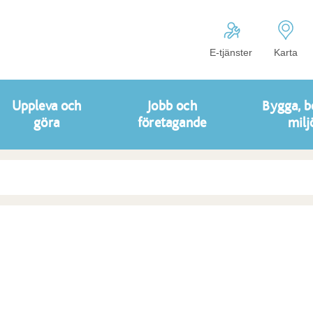
E-tjänster
Karta
Uppleva och
Jobb och
Bygga, b
göra
företagande
milj