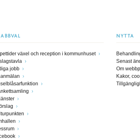
NABBVAL
NYTTA
pettider växel och reception i kommunhuset
Behandling
slagstavla
Senast än
diga jobb
Om webbp
lanmälan
Kakor, coo
sselblåsarfunktion
Tillgängli
ankettsamling
jänster
förslag
lturpunkten
mhallen
essrum
cebook