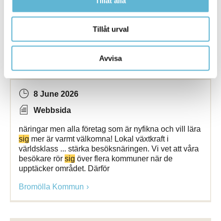
Tillåt alla
skador på fastigheten. Gör detta
Bromölla Kommun
Tillåt urval
Avvisa
Genomförda aktiviteter 2026
8 June 2026
Webbsida
näringar men alla företag som är nyfikna och vill lära
sig
mer är varmt välkomna! Lokal växtkraft i
världsklass ... stärka besöksnäringen. Vi vet att våra
besökare rör
sig
över flera kommuner när de
upptäcker området. Därför
Bromölla Kommun