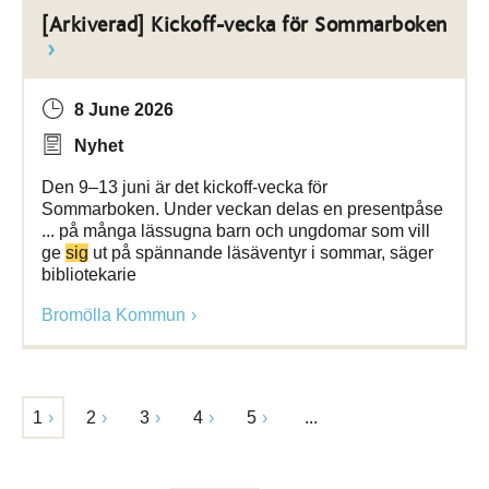
[Arkiverad] Kickoff-vecka för Sommarboken
8 June 2026
Nyhet
Den 9–13 juni är det kickoff-vecka för
Sommarboken. Under veckan delas en presentpåse
... på många lässugna barn och ungdomar som vill
ge
sig
ut på spännande läsäventyr i sommar, säger
bibliotekarie
Bromölla Kommun
1
2
3
4
5
...