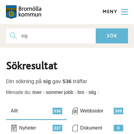
MENY
Sökresultat
Din sökning på
sig
gav
536
träffar
Menade du:
över
sommer jobb
bro
stig
Allt
Webbsidor
536
309
Nyheter
Dokument
227
0