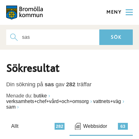
MENY
Sökresultat
Din sökning på
sas
gav
282
träffar
Menade du:
butike
verksamhets+chef+vård+och+omsorg
vattnets+väg
sam
Allt
Webbsidor
282
63