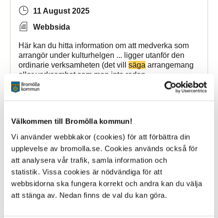
11 August 2025
Webbsida
Här kan du hitta information om att medverka som
arrangör under kulturhelgen ... ligger utanför den
ordinarie verksamheten (det vill
säga
arrangemang
eller verksamhet som man inte redan
Bromölla Kommun
Välkommen till Bromölla kommun!
Vi använder webbkakor (cookies) för att förbättra din
Avgifter och hyror för vård och omsorg
upplevelse av bromolla.se. Cookies används också för
att analysera vår trafik, samla information och
4 March 2025
statistik. Vissa cookies är nödvändiga för att
Webbsida
webbsidorna ska fungera korrekt och andra kan du välja
att stänga av. Nedan finns de val du kan göra.
kommunal hälso- och sjukvårdspersonal, dwr vill
säga
leg. sjuksköterskor, leg. arbetsterapeuter, leg ...