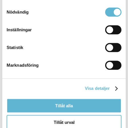
kommunal hälso- och sjukvårdspersonal, det vill
Samtyckesval
säga
leg. sjuksköterskor, leg. arbetsterapeuter, leg
Nödvändig
Bromölla Kommun
Inställningar
Bredband
Statistik
27 October 2021
Marknadsföring
Webbsida
Ett välfungerande bredbandsnät är nödvändigt för
både ... Marknaden gör utbyggnaden. Därför är det
Visa detaljer
svårt att
säga
när just din fastighet kommer att få
fiber inkopplat
Tillåt alla
Bromölla Kommun
Tillåt urval