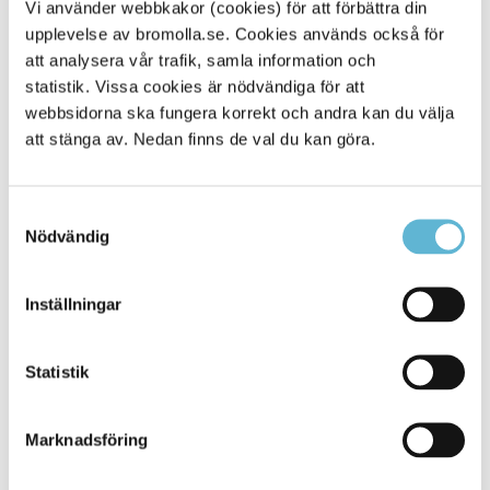
Vi använder webbkakor (cookies) för att förbättra din
upplevelse av bromolla.se. Cookies används också för
Alla platser
282
att analysera vår trafik, samla information och
statistik. Vissa cookies är nödvändiga för att
webbsidorna ska fungera korrekt och andra kan du välja
att stänga av. Nedan finns de val du kan göra.
Samtyckesval
Nödvändig
Inställningar
KONTAKT
Statistik
Besöksadress
Kommunhuset, Storgatan 48
Marknadsföring
Postadress
Box 18, 295 21 Bromölla