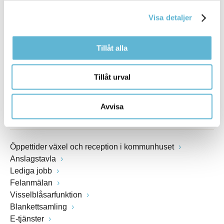
E-post
kommunstyrelsen@bromolla.se
Visa detaljer
Webbadress
www.bromolla.se
Tillåt alla
Växel: 0456-82 20 00
Tillåt urval
Fax: 0456-82 22 00
Org.nr: 212000-0894
Avvisa
SNABBVAL
Öppettider växel och reception i kommunhuset
Anslagstavla
Lediga jobb
Felanmälan
Visselblåsarfunktion
Blankettsamling
E-tjänster