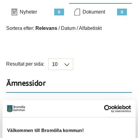
Nyheter
Dokument
0
0
Sortera efter:
Relevans
/
Datum
/
Alfabetiskt
Resultat per sida:
Ämnessidor
Hela webbplatsen
282
Platser
Välkommen till Bromölla kommun!