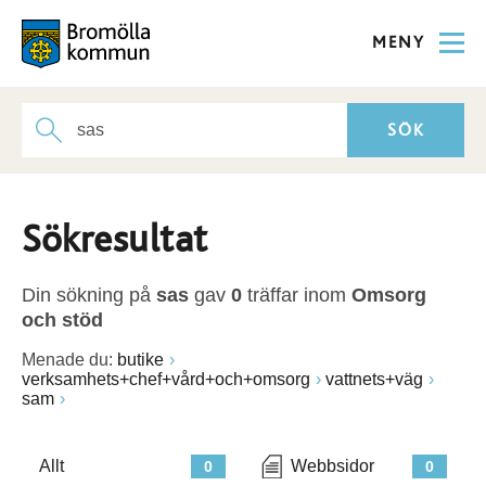
MENY
Sökresultat
Din sökning på
sas
gav
0
träffar inom
Omsorg
och stöd
Menade du:
butike
verksamhets+chef+vård+och+omsorg
vattnets+väg
sam
Allt
Webbsidor
0
0