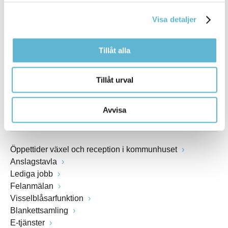
E-post
kommunstyrelsen@bromolla.se
Visa detaljer
Webbadress
www.bromolla.se
Tillåt alla
Växel: 0456-82 20 00
Fax: 0456-82 22 00
Tillåt urval
Org.nr: 212000-0894
Avvisa
SNABBVAL
Öppettider växel och reception i kommunhuset
Anslagstavla
Lediga jobb
Felanmälan
Visselblåsarfunktion
Blankettsamling
E-tjänster