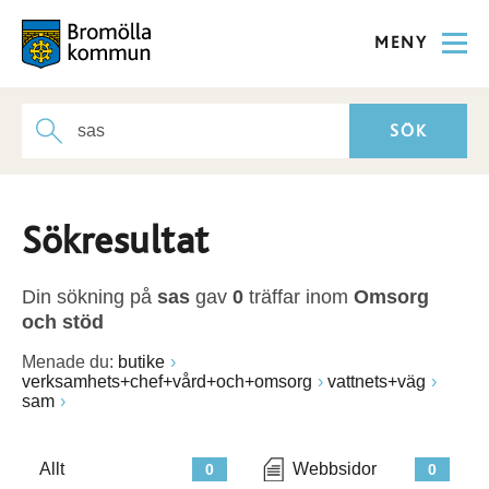
MENY
Sökresultat
Din sökning på
sas
gav
0
träffar inom
Omsorg
och stöd
Menade du:
butike
verksamhets+chef+vård+och+omsorg
vattnets+väg
sam
Allt
Webbsidor
0
0