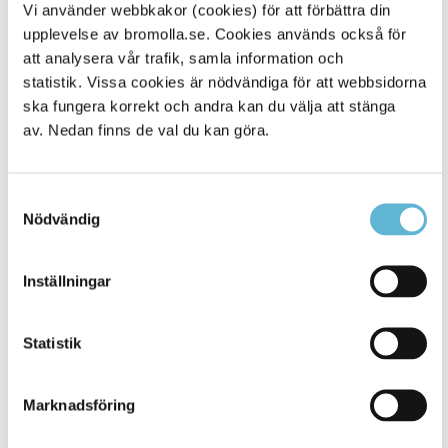
Vi använder webbkakor (cookies) för att förbättra din
upplevelse av bromolla.se. Cookies används också för
Alla platser
282
att analysera vår trafik, samla information och
statistik. Vissa cookies är nödvändiga för att webbsidorna
ska fungera korrekt och andra kan du välja att stänga
av. Nedan finns de val du kan göra.
Samtyckesval
Nödvändig
Inställningar
KONTAKT
Statistik
Besöksadress
Kommunhuset, Storgatan 48
Marknadsföring
Postadress
Box 18, 295 21 Bromölla