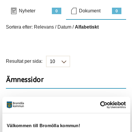
Nyheter
Dokument
0
0
Sortera efter:
Relevans
/
Datum
/
Alfabetiskt
Resultat per sida:
Ämnessidor
Hela webbplatsen
282
Platser
Välkommen till Bromölla kommun!