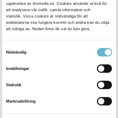
upplevelse av bromolla.se. Cookies används också för
Alla platser
410
att analysera vår trafik, samla information och
statistik. Vissa cookies är nödvändiga för att
webbsidorna ska fungera korrekt och andra kan du välja
att stänga av. Nedan finns de val du kan göra.
Samtyckesval
Nödvändig
Inställningar
KONTAKT
Statistik
Besöksadress
Kommunhuset, Storgatan 48
Postadress
Marknadsföring
Box 18, 295 21 Bromölla
E-post
kommunstyrelsen@bromolla.se