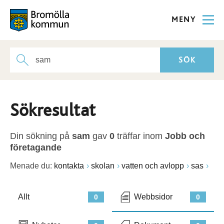
MENY
Sökresultat
Din sökning på
sam
gav
0
träffar inom
Jobb och
företagande
Menade du:
kontakta
skolan
vatten och avlopp
sas
Allt
Webbsidor
0
0