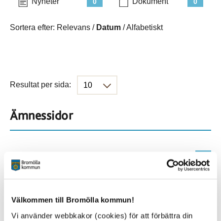
Nyheter
Dokument
0
0
Sortera efter:
Relevans
/
Datum
/
Alfabetiskt
Resultat per sida:
Ämnessidor
Hela webbplatsen
410
Platser
Välkommen till Bromölla kommun!
Vi använder webbkakor (cookies) för att förbättra din