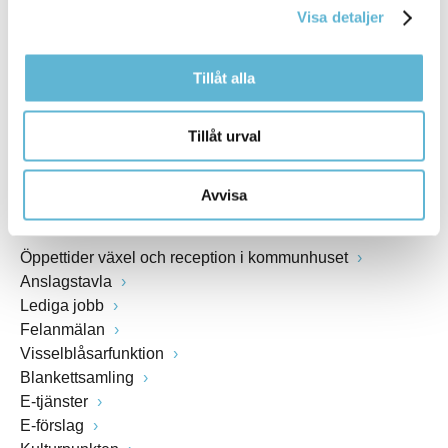
Visa detaljer
Webbadress
www.bromolla.se
Tillåt alla
Växel: 0456-82 20 00
Fax: 0456-82 22 00
Tillåt urval
Org.nr: 212000-0894
Avvisa
SNABBVAL
Öppettider växel och reception i kommunhuset
Anslagstavla
Lediga jobb
Felanmälan
Visselblåsarfunktion
Blankettsamling
E-tjänster
E-förslag