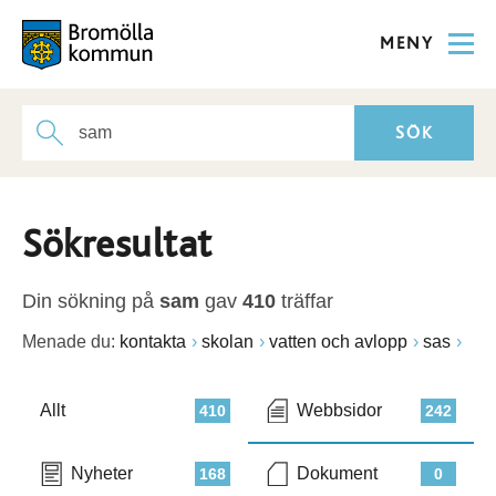
MENY
Sökresultat
Din sökning på
sam
gav
410
träffar
Menade du:
kontakta
skolan
vatten och avlopp
sas
Allt
Webbsidor
410
242
Nyheter
Dokument
168
0