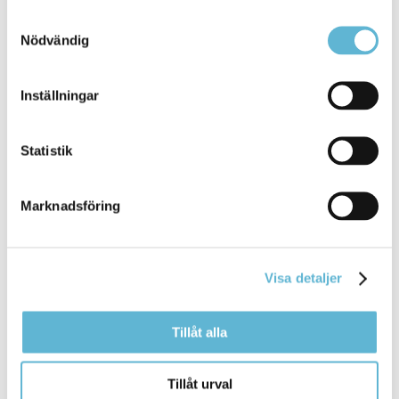
Bromölla Kommun
Samtyckesval
Nödvändig
Inställningar
ANDTS
Statistik
7 July 2023
Webbsida
Marknadsföring
ANDTS är en förkortning för alkohol, narkotika,
doping, tobak och spel om pengar. Område ...
internationellt. Kontakt Ida Karlsson
Folkhälsosamordnare
0456-82 24 49
Visa detaljer
ida.karlsson@bromolla.se
Bromölla Kommun
Tillåt alla
Tillåt urval