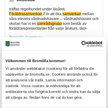
träffas regelbundet under läsåret.
Föräldrasamverkan
För att öka
samverkan
mellan
våra elevers vårdnadshavare ... vårdnadshavare och
skolan har vi en
samrådsgrupp
som består av
föräldrarepresentanter från varje årskurs, skol-
Bromölla Kommun
ANDTS
Välkommen till Bromölla kommun!
Vi använder webbkakor (cookies) för att förbättra din
8 October 2025
upplevelse av bromolla.se. Cookies används också för
att analysera vår trafik, samla information och
Webbsida
statistik. Vissa cookies är nödvändiga för att
ANDTS är en förkortning för alkohol, narkotika,
webbsidorna ska fungera korrekt och andra kan du välja
doping, tobak och spel om pengar. ... Ida Karlsson
att stänga av. Nedan finns de val du kan göra.
kerstin.persson@bromolla.se
Folkhälsosamordnare
0456-82 24 49 ida.karlsson@bromolla.se