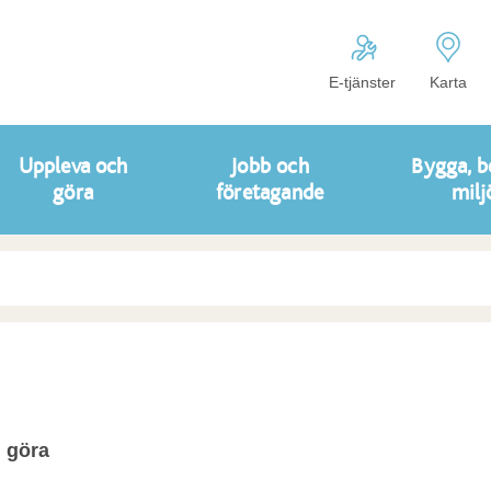
E-tjänster
Karta
Uppleva och
Jobb och
Bygga, b
göra
företagande
milj
 göra