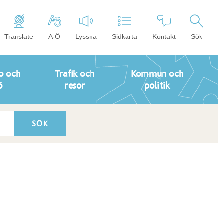
Translate
A-Ö
Lyssna
Sidkarta
Kontakt
Sök
o och
Trafik och
Kommun och
ö
resor
politik