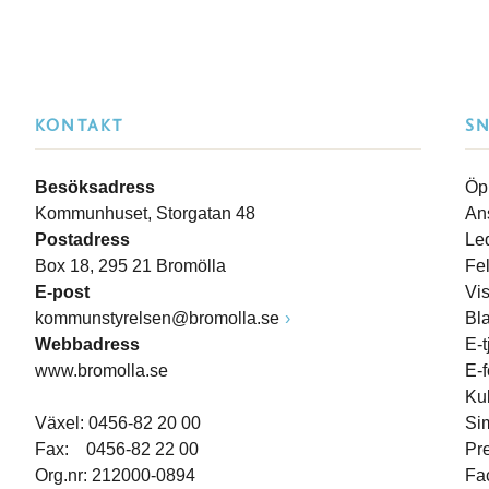
KONTAKT
S
Besöksadress
Öp
Kommunhuset, Storgatan 48
An
Postadress
Le
Box 18, 295 21 Bromölla
Fe
E-post
Vi
kommunstyrelsen@bromolla.se
Bl
Webbadress
E-t
www.bromolla.se
E-
Ku
Växel: 0456-82 20 00
Si
Fax: 0456-82 22 00
Pr
Org.nr: 212000-0894
Fa