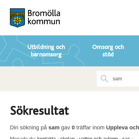
Utbildning och
Omsorg och
barnomsorg
stöd
Sökresultat
Din sökning på
sam
gav
0
träffar inom
Uppleva och
Menade du:
kontakta
skolan
vatten och avlopp
sas