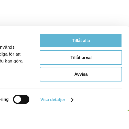
Tillåt alla
 används
iga för att
Tillåt urval
du kan göra.
Avvisa
ring
Visa detaljer