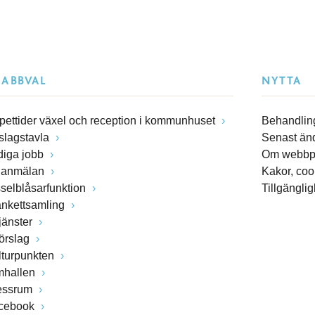
NABBVAL
NYTTA
pettider växel och reception i kommunhuset
Behandling
slagstavla
Senast än
diga jobb
Om webbp
lanmälan
Kakor, coo
sselblåsarfunktion
Tillgängli
ankettsamling
jänster
förslag
lturpunkten
mhallen
essrum
cebook