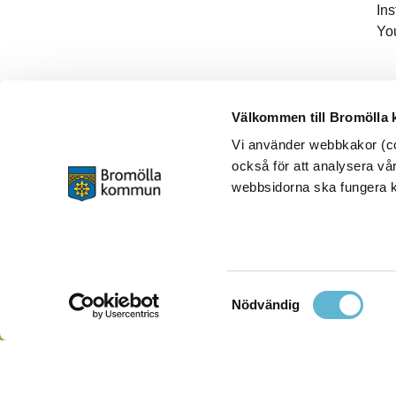
In
Yo
Välkommen till Bromölla
Vi använder webbkakor (coo
också för att analysera vår
webbsidorna ska fungera ko
Samtyckesval
Nödvändig