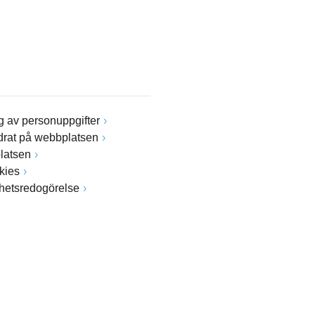
 av personuppgifter
drat på webbplatsen
latsen
kies
ghetsredogörelse