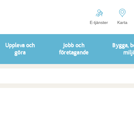
E-tjänster
Karta
Uppleva och
Jobb och
Bygga, b
göra
företagande
milj