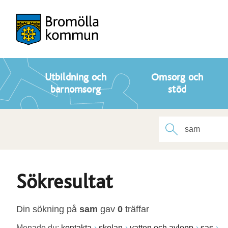
Utbildning och
Omsorg och
barnomsorg
stöd
Sökresultat
Din sökning på
sam
gav
0
träffar
Menade du:
kontakta
skolan
vatten och avlopp
sas