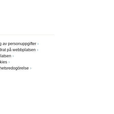
 av personuppgifter
drat på webbplatsen
latsen
kies
ghetsredogörelse