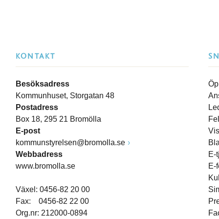
KONTAKT
S
Besöksadress
Öp
Kommunhuset, Storgatan 48
An
Postadress
Le
Box 18, 295 21 Bromölla
Fe
E-post
Vi
kommunstyrelsen@bromolla.se
Bl
Webbadress
E-t
www.bromolla.se
E-
Ku
Växel: 0456-82 20 00
Si
Fax: 0456-82 22 00
Pr
Org.nr: 212000-0894
Fa