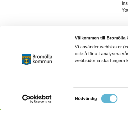
In
Yo
Välkommen till Bromölla
Vi använder webbkakor (coo
också för att analysera vår
webbsidorna ska fungera ko
Samtyckesval
Nödvändig