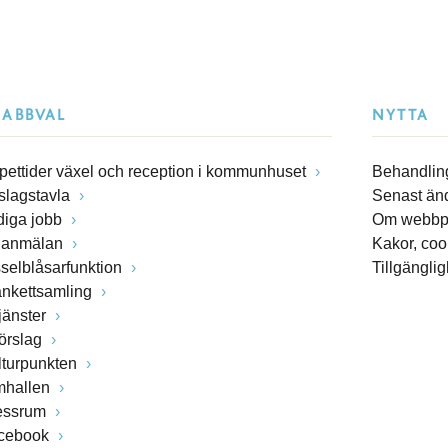
NABBVAL
NYTTA
pettider växel och reception i kommunhuset
Behandling
slagstavla
Senast än
diga jobb
Om webbp
lanmälan
Kakor, coo
sselblåsarfunktion
Tillgängli
ankettsamling
jänster
förslag
lturpunkten
mhallen
essrum
cebook