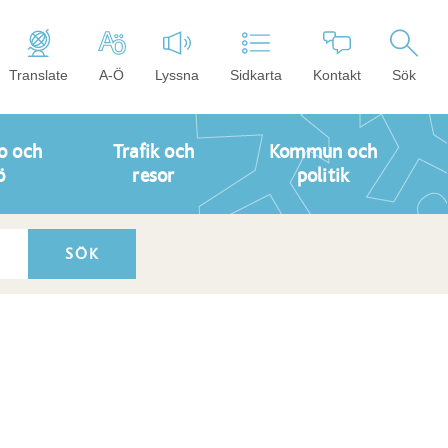
Translate
A-Ö
Lyssna
Sidkarta
Kontakt
Sök
o och
Trafik och
Kommun och
ö
resor
politik