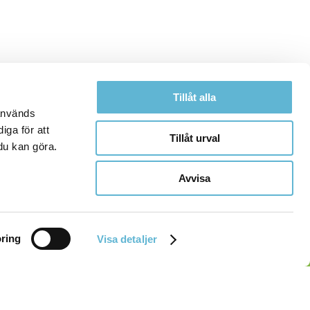
Tillåt alla
 används
iga för att
Tillåt urval
du kan göra.
Avvisa
ring
Visa detaljer