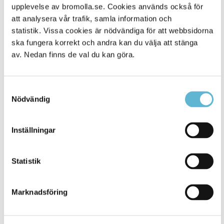
Alla platser
410
upplevelse av bromolla.se. Cookies används också för
att analysera vår trafik, samla information och
statistik. Vissa cookies är nödvändiga för att webbsidorna
ska fungera korrekt och andra kan du välja att stänga
av. Nedan finns de val du kan göra.
Samtyckesval
Nödvändig
Inställningar
KONTAKT
Besöksadress
Statistik
Kommunhuset, Storgatan 48
Postadress
Marknadsföring
Box 18, 295 21 Bromölla
E-post
kommunstyrelsen@bromolla.se