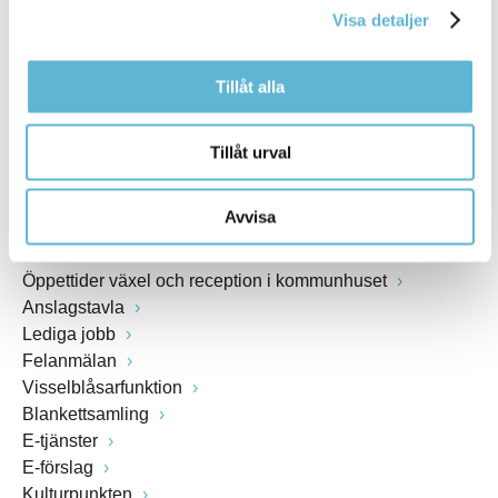
Webbadress
Visa detaljer
www.bromolla.se
Tillåt alla
Växel: 0456-82 20 00
Fax: 0456-82 22 00
Tillåt urval
Org.nr: 212000-0894
Avvisa
SNABBVAL
Öppettider växel och reception i kommunhuset
Anslagstavla
Lediga jobb
Felanmälan
Visselblåsarfunktion
Blankettsamling
E-tjänster
E-förslag
Kulturpunkten