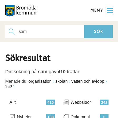
MENY
Sökresultat
Din sökning på
sam
gav
410
träffar
Menade du:
organisation
skolan
vatten och avlopp
sas
Allt
Webbsidor
410
242
Nyheter
Dokument
168
0