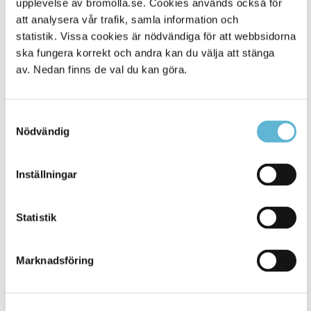
upplevelse av bromolla.se. Cookies används också för
att analysera vår trafik, samla information och
statistik. Vissa cookies är nödvändiga för att webbsidorna
ska fungera korrekt och andra kan du välja att stänga
av. Nedan finns de val du kan göra.
Samtyckesval
Nödvändig
KONTAKT
Inställningar
Besöksadress
Statistik
Kommunhuset, Storgatan 48
Postadress
Marknadsföring
Box 18, 295 21 Bromölla
E-post
kommunstyrelsen@bromolla.se
Webbadress