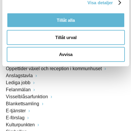
Visa detaljer
www.bromolla.se
Tillåt alla
Växel: 0456-82 20 00
Fax: 0456-82 22 00
Org.nr: 212000-0894
Tillåt urval
SNABBVAL
Avvisa
Öppettider växel och reception i kommunhuset
Anslagstavla
Lediga jobb
Felanmälan
Visselblåsarfunktion
Blankettsamling
E-tjänster
E-förslag
Kulturpunkten