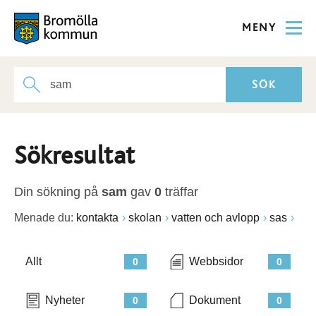
MENY
Sökresultat
Din sökning på
sam
gav
0
träffar
Menade du:
kontakta
skolan
vatten och avlopp
sas
Allt
Webbsidor
0
0
Nyheter
Dokument
0
0