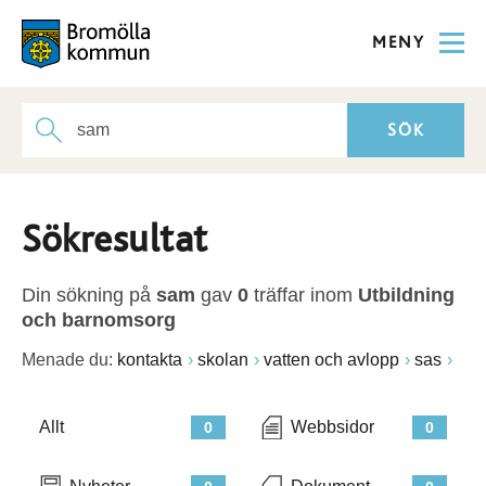
MENY
Sökresultat
Din sökning på
sam
gav
0
träffar inom
Utbildning
och barnomsorg
Menade du:
kontakta
skolan
vatten och avlopp
sas
Allt
Webbsidor
0
0