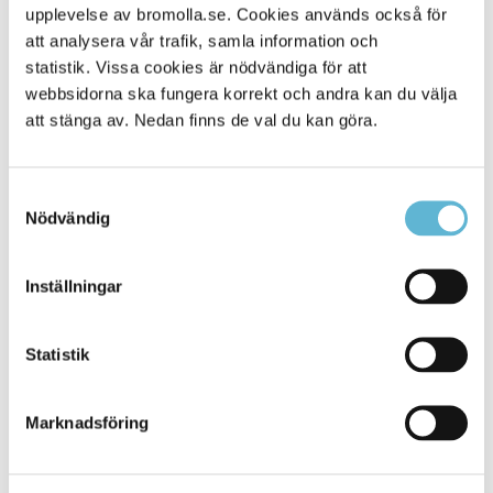
upplevelse av bromolla.se. Cookies används också för
Alla platser
410
att analysera vår trafik, samla information och
statistik. Vissa cookies är nödvändiga för att
webbsidorna ska fungera korrekt och andra kan du välja
att stänga av. Nedan finns de val du kan göra.
Samtyckesval
Nödvändig
Inställningar
KONTAKT
Statistik
Besöksadress
Kommunhuset, Storgatan 48
Postadress
Marknadsföring
Box 18, 295 21 Bromölla
E-post
kommunstyrelsen@bromolla.se