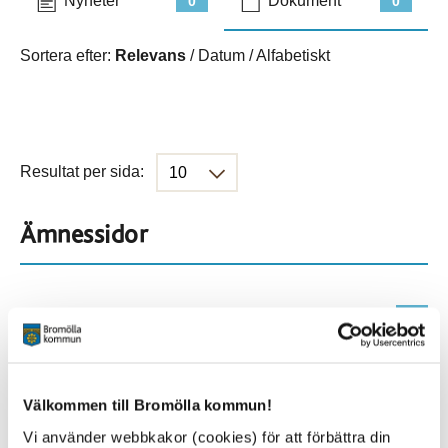
Nyheter
Dokument
0
0
Sortera efter:
Relevans
/
Datum
/
Alfabetiskt
Resultat per sida:
Ämnessidor
Hela webbplatsen
410
Platser
Välkommen till Bromölla kommun!
Vi använder webbkakor (cookies) för att förbättra din