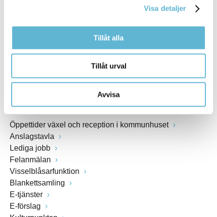
Visa detaljer
Webbadress
www.bromolla.se
Tillåt alla
Växel: 0456-82 20 00
Fax: 0456-82 22 00
Tillåt urval
Org.nr: 212000-0894
Avvisa
SNABBVAL
Öppettider växel och reception i kommunhuset
Anslagstavla
Lediga jobb
Felanmälan
Visselblåsarfunktion
Blankettsamling
E-tjänster
E-förslag