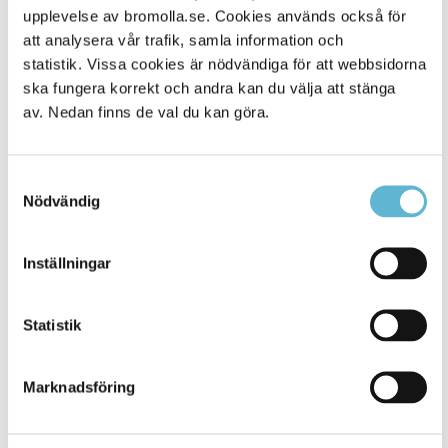
Alla platser
upplevelse av bromolla.se. Cookies används också för
410
att analysera vår trafik, samla information och
statistik. Vissa cookies är nödvändiga för att webbsidorna
ska fungera korrekt och andra kan du välja att stänga
av. Nedan finns de val du kan göra.
Samtyckesval
Nödvändig
Inställningar
KONTAKT
Statistik
Besöksadress
Kommunhuset, Storgatan 48
Postadress
Marknadsföring
Box 18, 295 21 Bromölla
E-post
kommunstyrelsen@bromolla.se