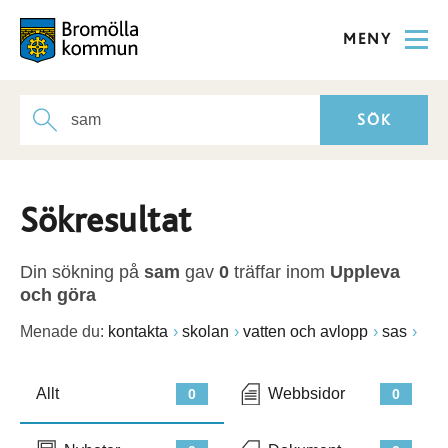
MENY
Sökresultat
Din sökning på
sam
gav
0
träffar inom
Uppleva
och göra
Menade du:
kontakta
skolan
vatten och avlopp
sas
Allt
Webbsidor
0
0