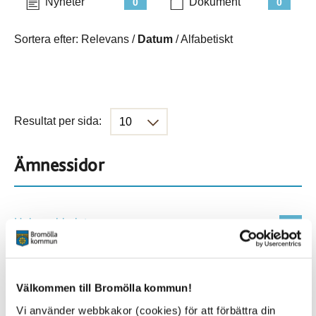
Nyheter
Dokument
0
0
Sortera efter:
Relevans
/
Datum
/
Alfabetiskt
Resultat per sida:
Ämnessidor
Hela webbplatsen
410
Platser
Välkommen till Bromölla kommun!
Vi använder webbkakor (cookies) för att förbättra din