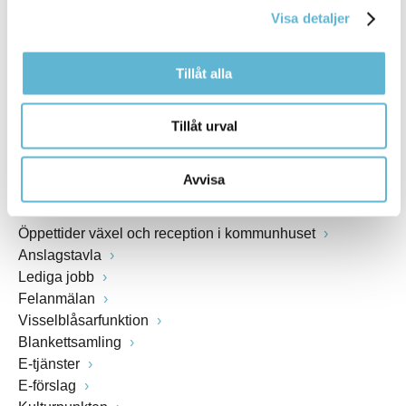
Visa detaljer
Webbadress
www.bromolla.se
Tillåt alla
Växel: 0456-82 20 00
Fax: 0456-82 22 00
Tillåt urval
Org.nr: 212000-0894
Avvisa
SNABBVAL
Öppettider växel och reception i kommunhuset
Anslagstavla
Lediga jobb
Felanmälan
Visselblåsarfunktion
Blankettsamling
E-tjänster
E-förslag