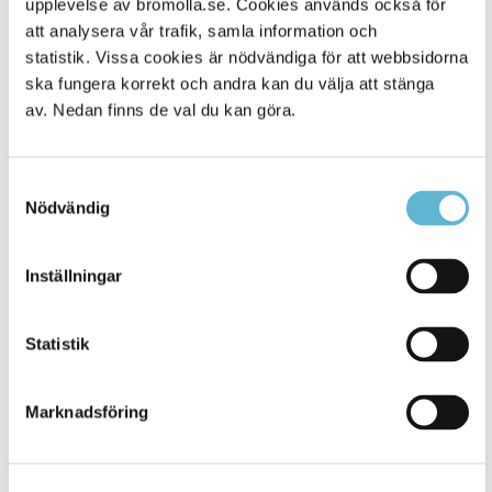
upplevelse av bromolla.se. Cookies används också för
att analysera vår trafik, samla information och
statistik. Vissa cookies är nödvändiga för att webbsidorna
ska fungera korrekt och andra kan du välja att stänga
av. Nedan finns de val du kan göra.
Samtyckesval
Nödvändig
KONTAKT
Inställningar
Besöksadress
Statistik
Kommunhuset, Storgatan 48
Postadress
Marknadsföring
Box 18, 295 21 Bromölla
E-post
kommunstyrelsen@bromolla.se
Webbadress