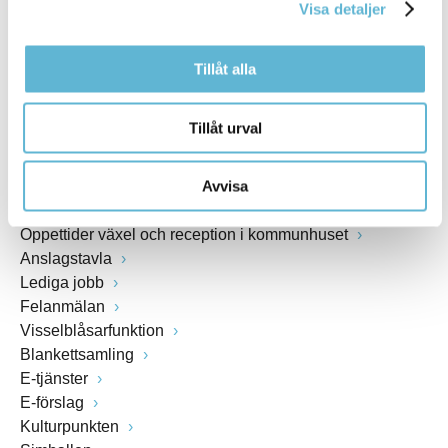
Visa detaljer
www.bromolla.se
Tillåt alla
Växel: 0456-82 20 00
Fax: 0456-82 22 00
Org.nr: 212000-0894
Tillåt urval
SNABBVAL
Avvisa
Öppettider växel och reception i kommunhuset
Anslagstavla
Lediga jobb
Felanmälan
Visselblåsarfunktion
Blankettsamling
E-tjänster
E-förslag
Kulturpunkten