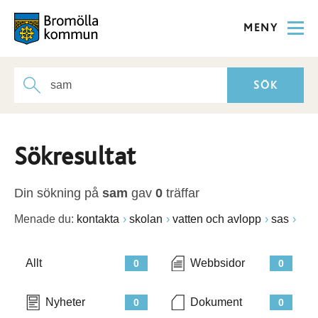
MENY
Sökresultat
Din sökning på
sam
gav
0
träffar
Menade du:
kontakta
skolan
vatten och avlopp
sas
Allt
Webbsidor
0
0
Nyheter
Dokument
0
0