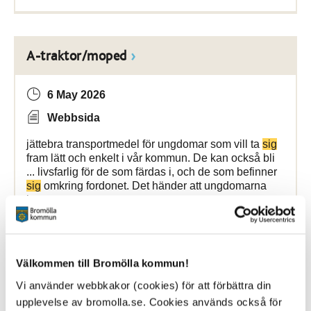
A-traktor/moped
6 May 2026
Webbsida
jättebra transportmedel för ungdomar som vill ta
sig
fram lätt och enkelt i vår kommun. De kan också bli
... livsfarlig för de som färdas i, och de som befinner
sig
omkring fordonet. Det händer att ungdomarna
inte
Bromölla Kommun
Välkommen till Bromölla kommun!
Vi använder webbkakor (cookies) för att förbättra din
[Arkiverad] Spännande samarbete med
upplevelse av bromolla.se. Cookies används också för
fokus på matematik