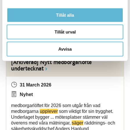
han bland annat fiskat rockor och dessutom fått
upp
en av Sveriges största blåkäft. När Fredrik
djuphavsfiskar ... att ha
uppsikt
. Det är spännande
Tillåt alla
att fiska i detta område för man vet aldrig vad man får
upp
. Jag får
Tillåt urval
Bromölla Kommun
Avvisa
[Arkiverad] Nytt medborgarlöfte
undertecknat
31 March 2026
Nyhet
medborgarlöftet för 2026 som utgår från vad
medborgarna
upplever
som viktigt för sin trygghet.
Underlaget bygger ... mötesplatser stämmer väl
överens med våra mätningar,
säger
räddnings- och
säkerhetsskyddschef Anders Haglund