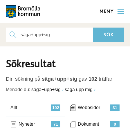
MENY
Sökresultat
Din sökning på
säga+upp+sig
gav
102
träffar
Menade du:
säga+upp+sig
säga upp mig
Allt
Webbsidor
102
31
Nyheter
Dokument
71
0