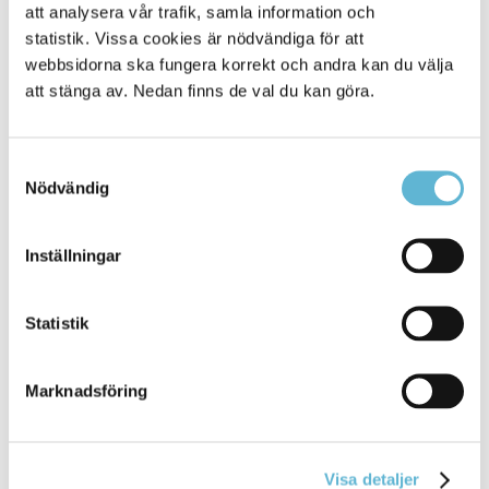
att analysera vår trafik, samla information och
statistik. Vissa cookies är nödvändiga för att
24 April 2026
webbsidorna ska fungera korrekt och andra kan du välja
Nyhet
att stänga av. Nedan finns de val du kan göra.
en positiv utökning av det gemensamma arbetet,
säger
Maria Block, marknads – och
Samtyckesval
hållbarhetsansvarig ... Bromölla kommun. Det är
Nödvändig
viktigt att eleverna lär
sig
för att det finns ett värde i
kunskapen och då är
Inställningar
Bromölla Kommun
Statistik
Fredrik Jadeland
Marknadsföring
10 April 2026
Webbsida
Visa detaljer