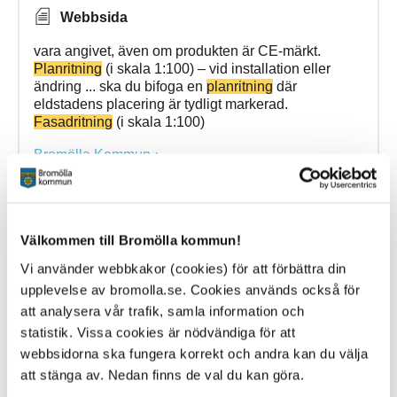
Webbsida
vara angivet, även om produkten är CE-märkt.
Planritning
(i skala 1:100) – vid installation eller
ändring ... ska du bifoga en
planritning
där
eldstadens placering är tydligt markerad.
Fasadritning
(i skala 1:100)
Bromölla Kommun
Riva, rivningslov
Välkommen till Bromölla kommun!
Vi använder webbkakor (cookies) för att förbättra din
2 October 2023
upplevelse av bromolla.se. Cookies används också för
att analysera vår trafik, samla information och
Webbsida
statistik. Vissa cookies är nödvändiga för att
enkel tomtkarta, skala 1:400
Planritning
/ar i
webbsidorna ska fungera korrekt och andra kan du välja
förekommande fall
Fasadritningar
i förekommande
att stänga av. Nedan finns de val du kan göra.
fall Fotografier ... lämpligt sätt. Kontrollansvarig för