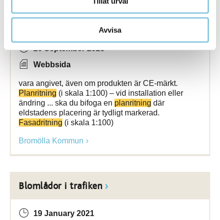
Tillåt urval
Eldstäder och rökkanaler
Avvisa
20 September 2023
Webbsida
vara angivet, även om produkten är CE-märkt.
Planritning
(i skala 1:100) – vid installation eller
ändring ... ska du bifoga en
planritning
där
eldstadens placering är tydligt markerad.
Fasadritning
(i skala 1:100)
Bromölla Kommun
Blomlådor i trafiken
19 January 2021