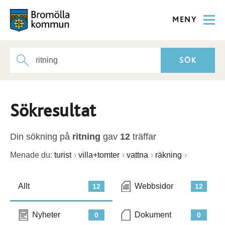
MENY
Sökresultat
Din sökning på
ritning
gav
12
träffar
Menade du:
turist
villa+tomter
vattna
räkning
Allt
Webbsidor
12
12
Nyheter
Dokument
0
0