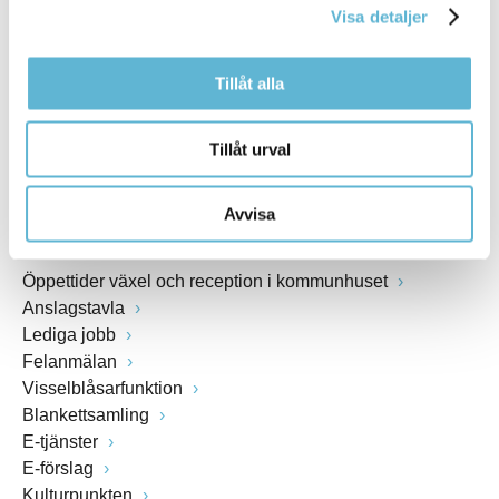
Visa detaljer
Webbadress
www.bromolla.se
Tillåt alla
Växel: 0456-82 20 00
Fax: 0456-82 22 00
Tillåt urval
Org.nr: 212000-0894
Avvisa
SNABBVAL
Öppettider växel och reception i kommunhuset
Anslagstavla
Lediga jobb
Felanmälan
Visselblåsarfunktion
Blankettsamling
E-tjänster
E-förslag
Kulturpunkten