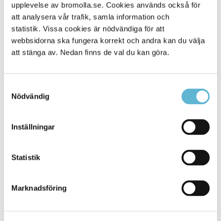
Alla platser
upplevelse av bromolla.se. Cookies används också för
114
att analysera vår trafik, samla information och
statistik. Vissa cookies är nödvändiga för att
webbsidorna ska fungera korrekt och andra kan du välja
att stänga av. Nedan finns de val du kan göra.
Samtyckesval
Nödvändig
Inställningar
KONTAKT
Statistik
Besöksadress
Kommunhuset, Storgatan 48
Postadress
Marknadsföring
Box 18, 295 21 Bromölla
E-post
kommunstyrelsen@bromolla.se