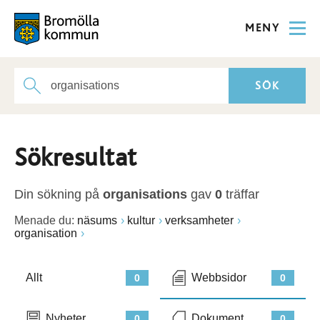
MENY
Sökresultat
Din sökning på
organisations
gav
0
träffar
Menade du:
näsums
kultur
verksamheter
organisation
Allt
Webbsidor
0
0
Nyheter
Dokument
0
0