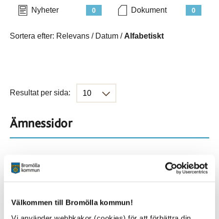
Nyheter
Dokument
0
0
Sortera efter:
Relevans
/
Datum
/
Alfabetiskt
Resultat per sida:
Ämnessidor
Hela webbplatsen
114
Platser
Välkommen till Bromölla kommun!
Vi använder webbkakor (cookies) för att förbättra din