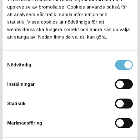
upplevelse av bromolla.se. Cookies används också för
Alla platser
114
att analysera vår trafik, samla information och
statistik. Vissa cookies är nödvändiga för att
webbsidorna ska fungera korrekt och andra kan du välja
att stänga av. Nedan finns de val du kan göra.
Samtyckesval
Nödvändig
Inställningar
KONTAKT
Statistik
Besöksadress
Kommunhuset, Storgatan 48
Postadress
Marknadsföring
Box 18, 295 21 Bromölla
E-post