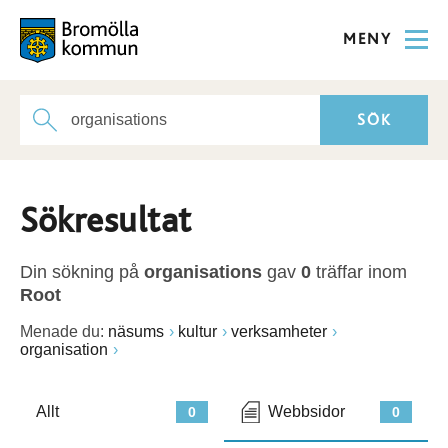
MENY
Sökresultat
Din sökning på
organisations
gav
0
träffar inom
Root
Menade du:
näsums
kultur
verksamheter
organisation
Allt
Webbsidor
0
0