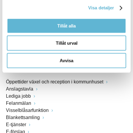
kommunstyrelsen@bromolla.se
Visa detaljer
Webbadress
www.bromolla.se
Tillåt alla
Växel: 0456-82 20 00
Fax: 0456-82 22 00
Tillåt urval
Org.nr: 212000-0894
Avvisa
SNABBVAL
Öppettider växel och reception i kommunhuset
Anslagstavla
Lediga jobb
Felanmälan
Visselblåsarfunktion
Blankettsamling
E-tjänster
E-förslag