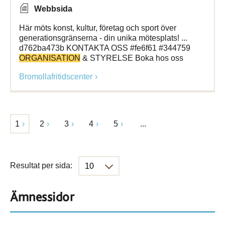
Webbsida
Här möts konst, kultur, företag och sport över
generationsgränserna - din unika mötesplats! ...
d762ba473b KONTAKTA OSS #fe6f61 #344759
ORGANISATION
& STYRELSE Boka hos oss
Bromollafritidscenter
1
2
3
4
5
...
Resultat per sida:
Ämnessidor