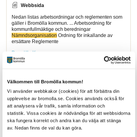
Webbsida
Nedan listas arbetsordningar och reglementen som
gäller i Bromölla kommun. ... Arbetsordning för
kommunfullmäktige och beredningar
Nämndsorganisation
Ordning för inkallande av
ersättare Reglemente
Bromölla Kommun
Bestämmelser - externa
Välkommen till Bromölla kommun!
Vi använder webbkakor (cookies) för att förbättra din
20 May 2026
upplevelse av bromolla.se. Cookies används också för
att analysera vår trafik, samla information och
Webbsida
statistik. Vissa cookies är nödvändiga för att webbsidorna
Nedan listas externa bestämmelser som gäller i
ska fungera korrekt och andra kan du välja att stänga
Bromölla kommun. Dokumenten presenteras ...
av. Nedan finns de val du kan göra.
kommunala bidrag till studieförbundens lokala