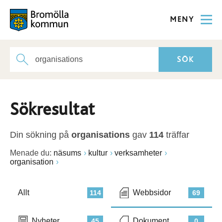
MENY
Sökresultat
Din sökning på
organisations
gav
114
träffar
Menade du:
näsums
kultur
verksamheter
organisation
Allt
Webbsidor
114
69
Nyheter
Dokument
45
0