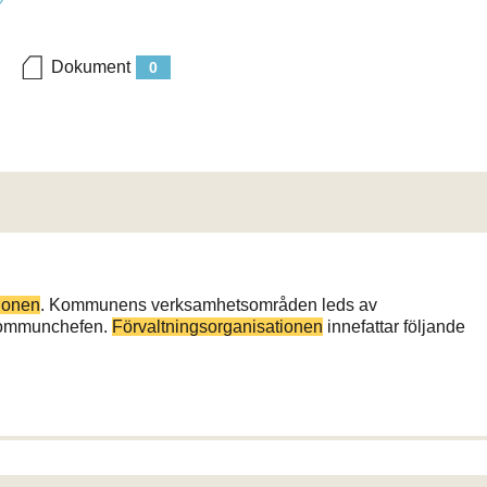
Dokument
0
ionen
. Kommunens verksamhetsområden leds av
 kommunchefen.
Förvaltningsorganisationen
innefattar följande