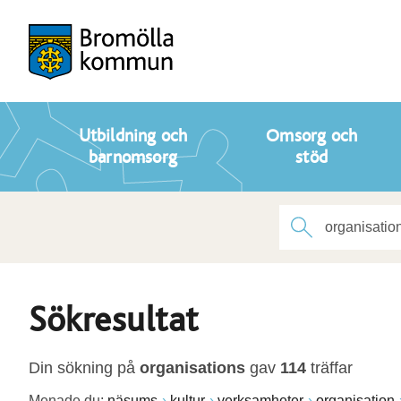
Utbildning och
Omsorg och
barnomsorg
stöd
Sökresultat
Din sökning på
organisations
gav
114
träffar
Menade du:
näsums
kultur
verksamheter
organisation