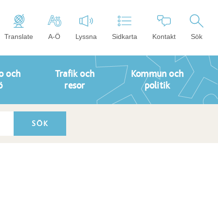
Translate
A-Ö
Lyssna
Sidkarta
Kontakt
Sök
o och
Trafik och
Kommun och
ö
resor
politik