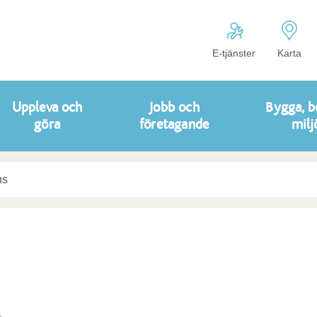
E-tjänster
Karta
Uppleva och
Jobb och
Bygga, b
göra
företagande
milj