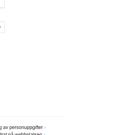
 av personuppgifter
drat på webbplatsen