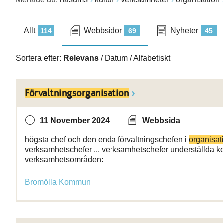
Allt
Webbsidor
Nyheter
114
69
45
Sortera efter:
Relevans
/
Datum
/
Alfabetiskt
Förvaltningsorganisation
11 November 2024
Webbsida
högsta chef och den enda förvaltningschefen i
organisat
verksamhetschefer ... verksamhetschefer underställda
verksamhetsområden:
Bromölla Kommun