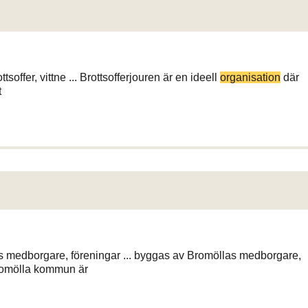
soffer, vittne ... Brottsofferjouren är en ideell
organisation
där
t
s medborgare, föreningar ... byggas av Bromöllas medborgare,
romölla kommun är