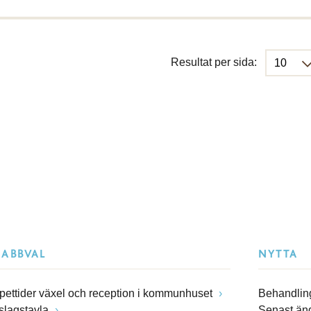
Resultat per sida:
NABBVAL
NYTTA
pettider växel och reception i kommunhuset
Behandling
slagstavla
Senast än