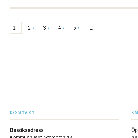
1
2
3
4
5
...
KONTAKT
S
Besöksadress
Öp
Kommunhuset, Storgatan 48
An