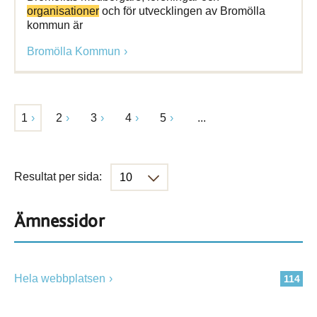
organisationer
och för utvecklingen av Bromölla
kommun är
Bromölla Kommun
1
2
3
4
5
...
Resultat per sida:
Ämnessidor
Hela webbplatsen
114