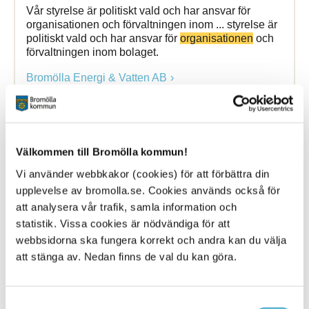
Vår styrelse är politiskt vald och har ansvar för
organisationen och förvaltningen inom ... styrelse är
politiskt vald och har ansvar för
organisationen
och
förvaltningen inom bolaget.
Bromölla Energi & Vatten AB
Vår styrelse Bromölla Fjärrvärme
Välkommen till Bromölla kommun!
Vi använder webbkakor (cookies) för att förbättra din
24 January 2025
upplevelse av bromolla.se. Cookies används också för
Webbsida
att analysera vår trafik, samla information och
statistik. Vissa cookies är nödvändiga för att
Vår styrelse är politiskt vald och har ansvar för
webbsidorna ska fungera korrekt och andra kan du välja
organisationen och förvaltningen inom ... styrelse är
att stänga av. Nedan finns de val du kan göra.
politiskt vald och har ansvar för
organisationen
och
förvaltningen inom bolaget.
Bromölla Energi & Vatten AB
Samtyckesval