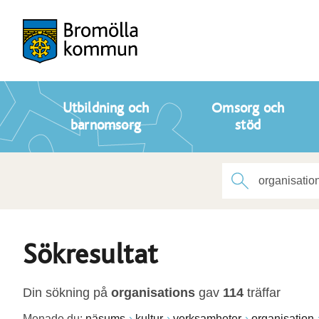
Utbildning och
Omsorg och
barnomsorg
stöd
Sökresultat
Din sökning på
organisations
gav
114
träffar
Menade du:
näsums
kultur
verksamheter
organisation