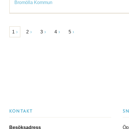
Bromölla Kommun
1
2
3
4
5
KONTAKT
S
Besöksadress
Öp