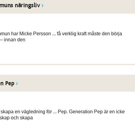
muns näringsliv
mmun har Micke Persson ... få verklig kraft måste den börja
t – innan den
on Pep
 skapa en vägledning för ... Pep. Generation Pep är en icke
nskap och skapa