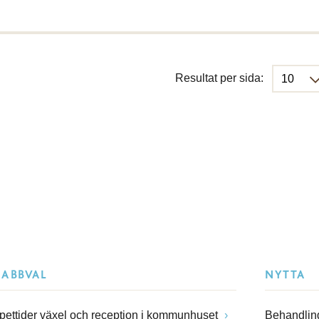
Resultat per sida:
NABBVAL
NYTTA
pettider växel och reception i kommunhuset
Behandling