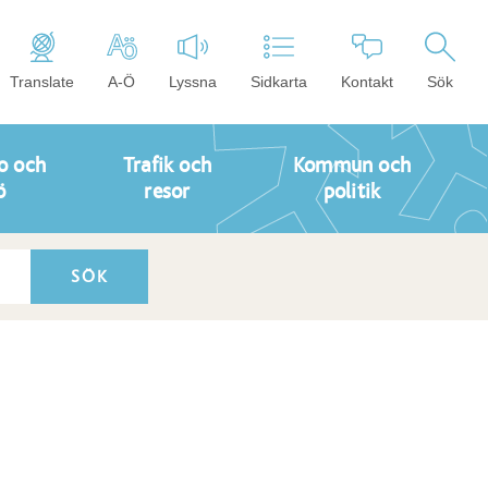
Translate
A-Ö
Lyssna
Sidkarta
Kontakt
Sök
o och
Trafik och
Kommun och
ö
resor
politik