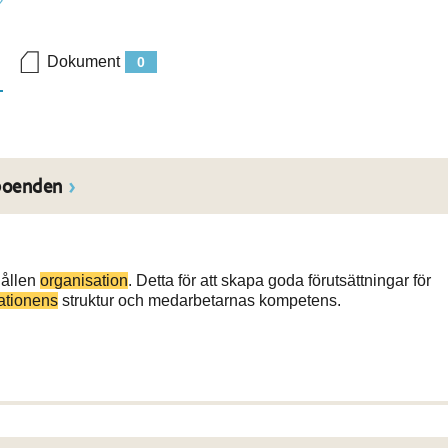
Dokument
0
boenden
hållen
organisation
. Detta för att skapa goda förutsättningar för
ationens
struktur och medarbetarnas kompetens.