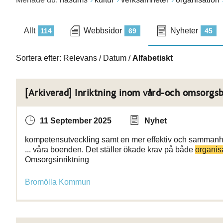
Allt
Webbsidor
Nyheter
114
69
45
Sortera efter:
Relevans
/
Datum
/
Alfabetiskt
[Arkiverad] Inriktning inom vård-och omsorgs
11 September 2025
Nyhet
kompetensutveckling samt en mer effektiv och samman
... våra boenden. Det ställer ökade krav på både
organis
Omsorgsinriktning
Bromölla Kommun