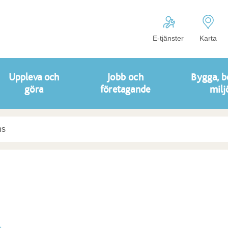
E-tjänster
Karta
Uppleva och
Jobb och
Bygga, b
göra
företagande
milj