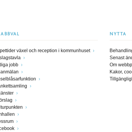
NABBVAL
NYTTA
pettider växel och reception i kommunhuset
Behandling
slagstavla
Senast än
diga jobb
Om webbp
lanmälan
Kakor, coo
sselblåsarfunktion
Tillgängli
ankettsamling
jänster
förslag
lturpunkten
mhallen
essrum
cebook