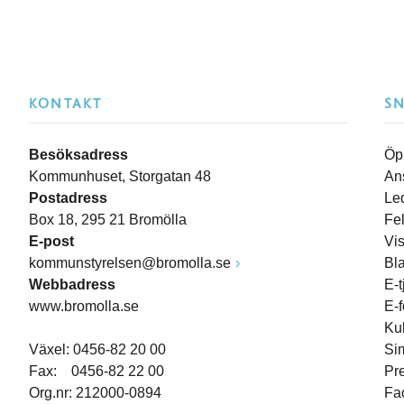
KONTAKT
S
Besöksadress
Öp
Kommunhuset, Storgatan 48
An
Postadress
Le
Box 18, 295 21 Bromölla
Fe
E-post
Vi
kommunstyrelsen@bromolla.se
Bl
Webbadress
E-t
www.bromolla.se
E-
Ku
Växel: 0456-82 20 00
Si
Fax: 0456-82 22 00
Pr
Org.nr: 212000-0894
Fa