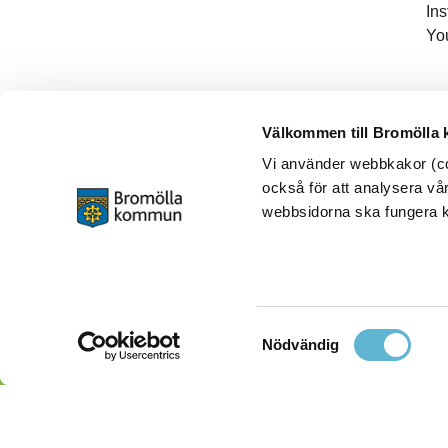
In
Yo
Välkommen till Bromölla
Vi använder webbkakor (coo
också för att analysera vår
webbsidorna ska fungera ko
Samtyckesval
Nödvändig