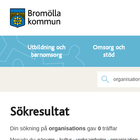
Utbildning och
Omsorg och
barnomsorg
stöd
Sökresultat
Din sökning på
organisations
gav
0
träffar
Menade du:
näsums
kultur
verksamheter
organisation