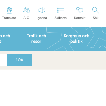
Translate
A-Ö
Lyssna
Sidkarta
Kontakt
Sök
o och
Trafik och
Kommun och
ö
resor
politik