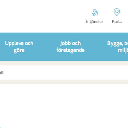
E-tjänster
Karta
Uppleva och
Jobb och
Bygga, b
göra
företagande
milj