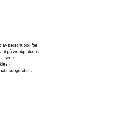
 av personuppgifter
drat på webbplatsen
latsen
kies
ghetsredogörelse