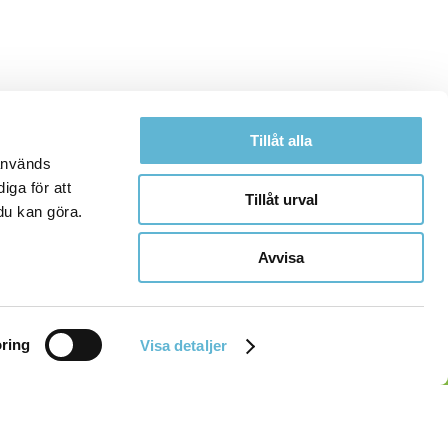
Tillåt alla
 används
iga för att
Tillåt urval
du kan göra.
Avvisa
ring
Visa detaljer