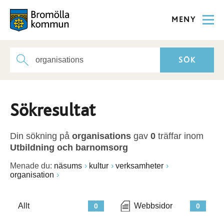
MENY
Sökresultat
Din sökning på
organisations
gav
0
träffar inom
Utbildning och barnomsorg
Menade du:
näsums
kultur
verksamheter
organisation
Allt
Webbsidor
0
0