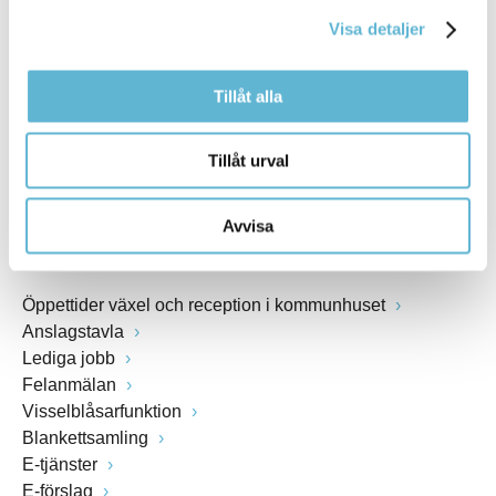
kommunstyrelsen@bromolla.se
Visa detaljer
Webbadress
www.bromolla.se
Tillåt alla
Växel: 0456-82 20 00
Fax: 0456-82 22 00
Tillåt urval
Org.nr: 212000-0894
Avvisa
SNABBVAL
Öppettider växel och reception i kommunhuset
Anslagstavla
Lediga jobb
Felanmälan
Visselblåsarfunktion
Blankettsamling
E-tjänster
E-förslag