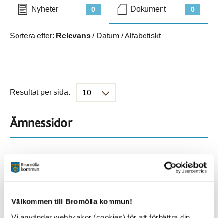
Nyheter
Dokument
0
0
Sortera efter:
Relevans
/
Datum
/
Alfabetiskt
Resultat per sida:
Ämnessidor
Hela webbplatsen
114
Platser
Välkommen till Bromölla kommun!
Vi använder webbkakor (cookies) för att förbättra din