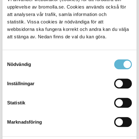
upplevelse av bromolla.se. Cookies används också för
Alla platser
114
att analysera vår trafik, samla information och
statistik. Vissa cookies är nödvändiga för att
webbsidorna ska fungera korrekt och andra kan du välja
att stänga av. Nedan finns de val du kan göra.
Samtyckesval
Nödvändig
Inställningar
KONTAKT
Statistik
Besöksadress
Kommunhuset, Storgatan 48
Postadress
Marknadsföring
Box 18, 295 21 Bromölla
E-post