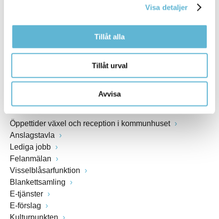
Visa detaljer
Webbadress
www.bromolla.se
Tillåt alla
Växel: 0456-82 20 00
Fax: 0456-82 22 00
Tillåt urval
Org.nr: 212000-0894
Avvisa
SNABBVAL
Öppettider växel och reception i kommunhuset
Anslagstavla
Lediga jobb
Felanmälan
Visselblåsarfunktion
Blankettsamling
E-tjänster
E-förslag
Kulturpunkten