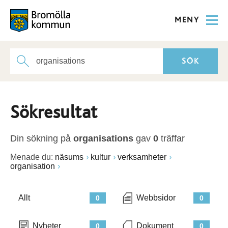
MENY
Sökresultat
Din sökning på
organisations
gav
0
träffar
Menade du:
näsums
kultur
verksamheter
organisation
Allt
Webbsidor
0
0
Nyheter
Dokument
0
0