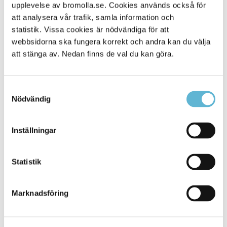
Alla platser
upplevelse av bromolla.se. Cookies används också för
114
att analysera vår trafik, samla information och
statistik. Vissa cookies är nödvändiga för att
webbsidorna ska fungera korrekt och andra kan du välja
att stänga av. Nedan finns de val du kan göra.
Samtyckesval
Nödvändig
Inställningar
KONTAKT
Statistik
Besöksadress
Kommunhuset, Storgatan 48
Postadress
Marknadsföring
Box 18, 295 21 Bromölla
E-post
kommunstyrelsen@bromolla.se