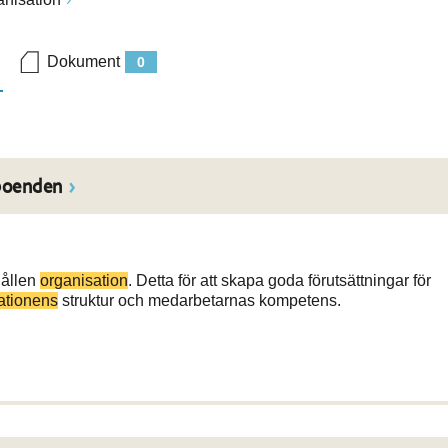
Dokument
0
boenden
hållen
organisation
. Detta för att skapa goda förutsättningar för
ationens
struktur och medarbetarnas kompetens.