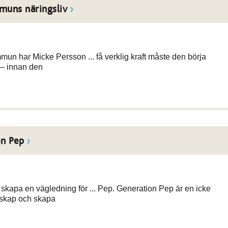
muns näringsliv
mmun har Micke Persson ... få verklig kraft måste den börja
t – innan den
on Pep
 skapa en vägledning för ... Pep. Generation Pep är en icke
nskap och skapa