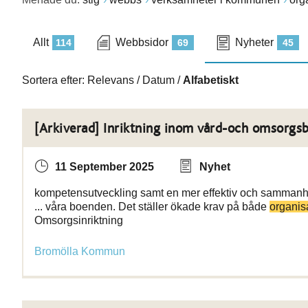
Allt
Webbsidor
Nyheter
114
69
45
Sortera efter:
Relevans
/
Datum
/
Alfabetiskt
[Arkiverad] Inriktning inom vård-och omsorgs
11 September 2025
Nyhet
kompetensutveckling samt en mer effektiv och samman
... våra boenden. Det ställer ökade krav på både
organis
Omsorgsinriktning
Bromölla Kommun