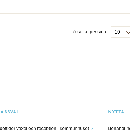
Resultat per sida:
NABBVAL
NYTTA
pettider växel och reception i kommunhuset
Behandling