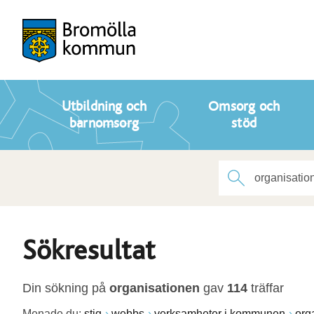
Utbildning och
Omsorg och
barnomsorg
stöd
Sökresultat
Din sökning på
organisationen
gav
114
träffar
Menade du:
stig
webbs
verksamheter i kommunen
org