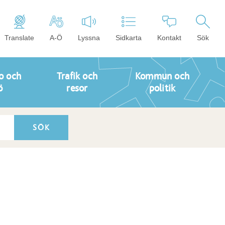
Translate
A-Ö
Lyssna
Sidkarta
Kontakt
Sök
o och
Trafik och
Kommun och
ö
resor
politik