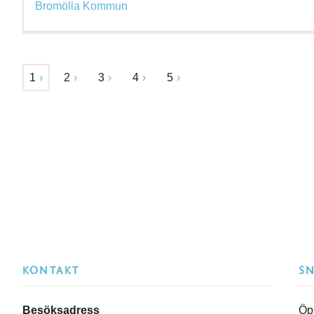
Bromölla Kommun
1
2
3
4
5
KONTAKT
S
Besöksadress
Öp