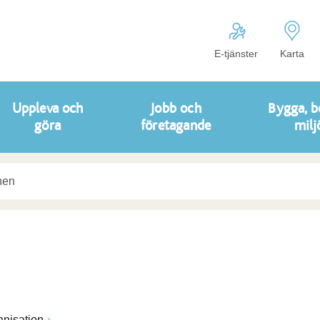
E-tjänster
Karta
Uppleva och
Jobb och
Bygga, b
göra
företagande
milj
anisation