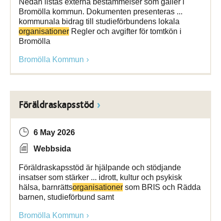
Nedan listas externa bestämmelser som gäller i
Bromölla kommun. Dokumenten presenteras ...
kommunala bidrag till studieförbundens lokala
organisationer
Regler och avgifter för tomtkön i
Bromölla
Bromölla Kommun
Föräldraskapsstöd
6 May 2026
Webbsida
Föräldraskapsstöd är hjälpande och stödjande
insatser som stärker ... idrott, kultur och psykisk
hälsa, barnrätts­
organisationer
som BRIS och Rädda
barnen, studieförbund samt
Bromölla Kommun