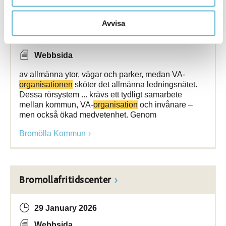
Översvämning & skyfallshantering
Avvisa
9 March 2026
Webbsida
av allmänna ytor, vägar och parker, medan VA-
organisationen
sköter det allmänna ledningsnätet.
Dessa rörsystem ... krävs ett tydligt samarbete
mellan kommun, VA-
organisation
och invånare –
men också ökad medvetenhet. Genom
Bromölla Kommun
Bromollafritidscenter
29 January 2026
Webbsida