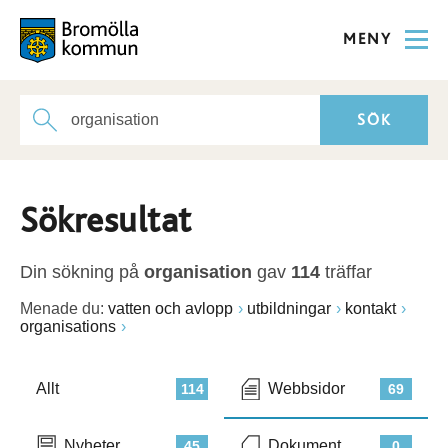
MENY
Sökresultat
Din sökning på
organisation
gav
114
träffar
Menade du:
vatten och avlopp
utbildningar
kontakt
organisations
Allt
Webbsidor
114
69
Nyheter
Dokument
45
0