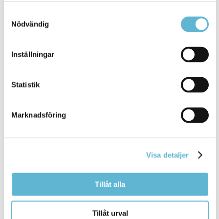
Nuray Iliev Maria Nilsson Mattias
Samtyckesval
Bromölla Kommun
Nödvändig
Inställningar
Stipendier och priser
Statistik
11 March 2026
Webbsida
Marknadsföring
Kulturen i Bromölla ska skapas och byggas av
Bromöllas medborgare, föreningar ... byggas av
Bromöllas medborgare, föreningar och
Visa detaljer
organisationer
och för utvecklingen av Bromölla
kommun är
Bromölla Kommun
Tillåt alla
Tillåt urval