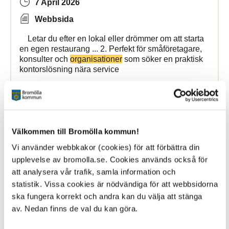
7 April 2026
Webbsida
Letar du efter en lokal eller drömmer om att starta
en egen restaurang ... 2. Perfekt för småföretagare,
konsulter och
organisationer
som söker en praktisk
kontorslösning nära service
Bromollafritidscenter
Välkommen till Bromölla kommun!
Patientsäkerhetsberättelse
Vi använder webbkakor (cookies) för att förbättra din
upplevelse av bromolla.se. Cookies används också för
26 March 2026
att analysera vår trafik, samla information och
Webbsida
statistik. Vissa cookies är nödvändiga för att webbsidorna
ska fungera korrekt och andra kan du välja att stänga
Patientsäkerhetsberättelse Bromölla kommun
av. Nedan finns de val du kan göra.
Patientsäkerhetsberättelse ... allmänheten, patienter,
andra vårdgivare och
patientorganisationer
. Kontakt