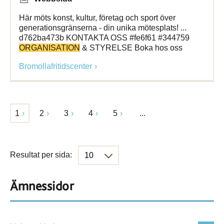
Här möts konst, kultur, företag och sport över
generationsgränserna - din unika mötesplats! ...
d762ba473b KONTAKTA OSS #fe6f61 #344759
ORGANISATION
& STYRELSE Boka hos oss
Bromollafritidscenter
1
2
3
4
5
...
Resultat per sida:
Ämnessidor