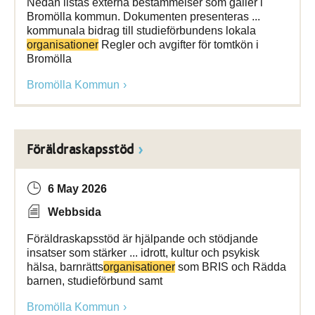
Nedan listas externa bestämmelser som gäller i
Bromölla kommun. Dokumenten presenteras ...
kommunala bidrag till studieförbundens lokala
organisationer
Regler och avgifter för tomtkön i
Bromölla
Bromölla Kommun
Föräldraskapsstöd
6 May 2026
Webbsida
Föräldraskapsstöd är hjälpande och stödjande
insatser som stärker ... idrott, kultur och psykisk
hälsa, barnrätts­
organisationer
som BRIS och Rädda
barnen, studieförbund samt
Bromölla Kommun