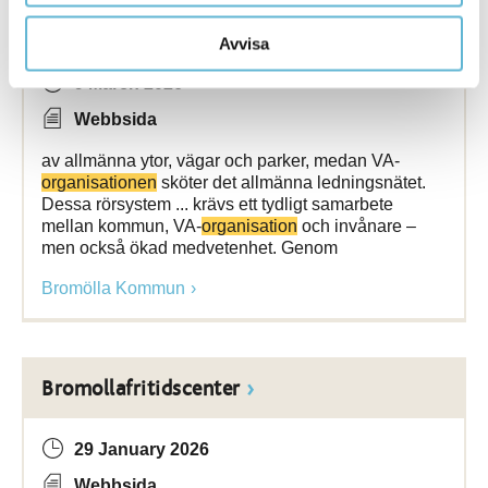
Översvämning & skyfallshantering
Avvisa
9 March 2026
Webbsida
av allmänna ytor, vägar och parker, medan VA-
organisationen
sköter det allmänna ledningsnätet.
Dessa rörsystem ... krävs ett tydligt samarbete
mellan kommun, VA-
organisation
och invånare –
men också ökad medvetenhet. Genom
Bromölla Kommun
Bromollafritidscenter
29 January 2026
Webbsida