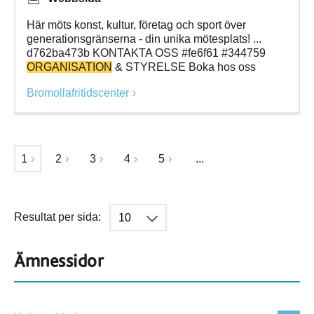
Här möts konst, kultur, företag och sport över
generationsgränserna - din unika mötesplats! ...
d762ba473b KONTAKTA OSS #fe6f61 #344759
ORGANISATION
& STYRELSE Boka hos oss
Bromollafritidscenter
1
2
3
4
5
...
Resultat per sida:
Ämnessidor