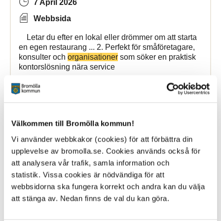
7 April 2026
Webbsida
Letar du efter en lokal eller drömmer om att starta
en egen restaurang ... 2. Perfekt för småföretagare,
konsulter och
organisationer
som söker en praktisk
kontorslösning nära service
Bromollafritidscenter
Välkommen till Bromölla kommun!
Patientsäkerhetsberättelse
Vi använder webbkakor (cookies) för att förbättra din
upplevelse av bromolla.se. Cookies används också för
26 March 2026
att analysera vår trafik, samla information och
statistik. Vissa cookies är nödvändiga för att
Webbsida
webbsidorna ska fungera korrekt och andra kan du välja
Patientsäkerhetsberättelse Bromölla kommun
att stänga av. Nedan finns de val du kan göra.
Patientsäkerhetsberättelse ... allmänheten, patienter,
andra vårdgivare och
patientorganisationer
. Kontakt