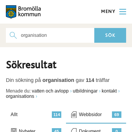
MENY
Sökresultat
Din sökning på
organisation
gav
114
träffar
Menade du:
vatten och avlopp
utbildningar
kontakt
organisations
Allt
Webbsidor
114
69
Nyheter
Dokument
45
0