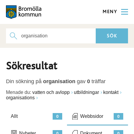
MENY
Sökresultat
Din sökning på
organisation
gav
0
träffar
Menade du:
vatten och avlopp
utbildningar
kontakt
organisations
Allt
Webbsidor
0
0
Nyheter
Dokument
0
0