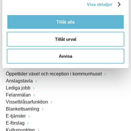
Visa detaljer
Webbadress
www.bromolla.se
Tillåt alla
Växel: 0456-82 20 00
Fax: 0456-82 22 00
Tillåt urval
Org.nr: 212000-0894
Avvisa
SNABBVAL
Öppettider växel och reception i kommunhuset
Anslagstavla
Lediga jobb
Felanmälan
Visselblåsarfunktion
Blankettsamling
E-tjänster
E-förslag
Kulturpunkten