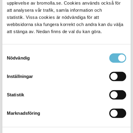
Alla platser
upplevelse av bromolla.se. Cookies används också för
114
att analysera vår trafik, samla information och
statistik. Vissa cookies är nödvändiga för att
webbsidorna ska fungera korrekt och andra kan du välja
att stänga av. Nedan finns de val du kan göra.
Samtyckesval
Nödvändig
Inställningar
KONTAKT
Statistik
Besöksadress
Kommunhuset, Storgatan 48
Postadress
Marknadsföring
Box 18, 295 21 Bromölla
E-post
kommunstyrelsen@bromolla.se