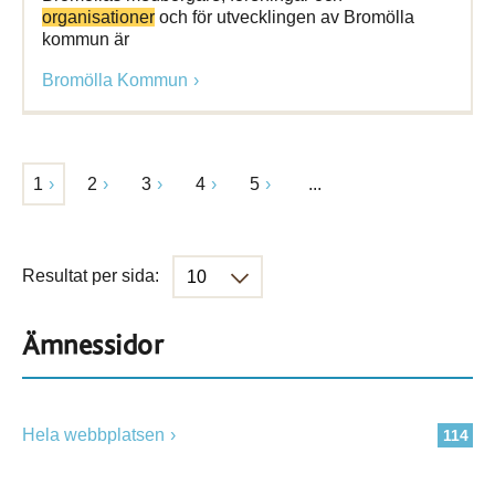
organisationer
och för utvecklingen av Bromölla
kommun är
Bromölla Kommun
1
2
3
4
5
...
Resultat per sida:
Ämnessidor
Hela webbplatsen
114