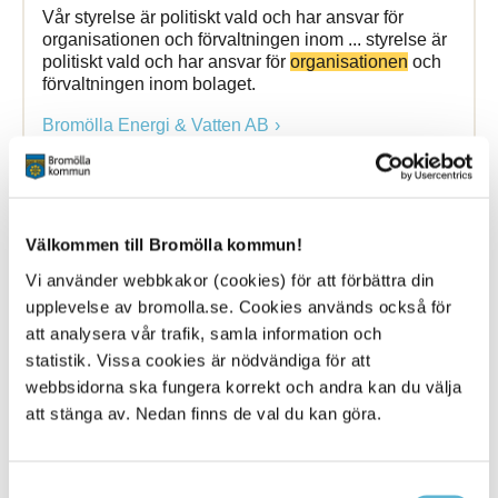
Vår styrelse är politiskt vald och har ansvar för
organisationen och förvaltningen inom ... styrelse är
politiskt vald och har ansvar för
organisationen
och
förvaltningen inom bolaget.
Bromölla Energi & Vatten AB
Styrelsesida
Välkommen till Bromölla kommun!
Vi använder webbkakor (cookies) för att förbättra din
13 January 2025
upplevelse av bromolla.se. Cookies används också för
Webbsida
att analysera vår trafik, samla information och
statistik. Vissa cookies är nödvändiga för att
Vår styrelse är politiskt vald och har ansvar för
webbsidorna ska fungera korrekt och andra kan du välja
organisationen och förvaltningen inom ... styrelse är
att stänga av. Nedan finns de val du kan göra.
politiskt vald och har ansvar för
organisationen
och
förvaltningen inom bolaget.
Bromölla Energi & Vatten AB
Samtyckesval