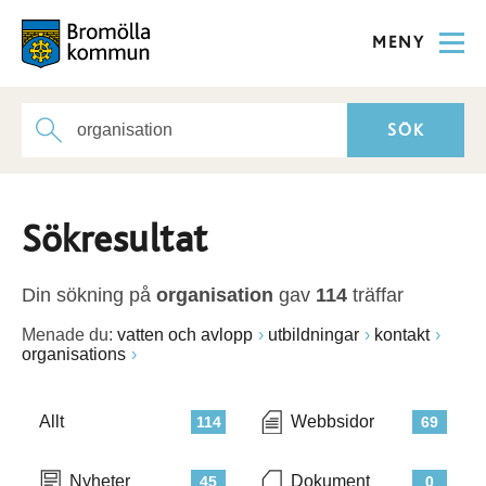
MENY
Sökresultat
Din sökning på
organisation
gav
114
träffar
Menade du:
vatten och avlopp
utbildningar
kontakt
organisations
Allt
Webbsidor
114
69
Nyheter
Dokument
45
0