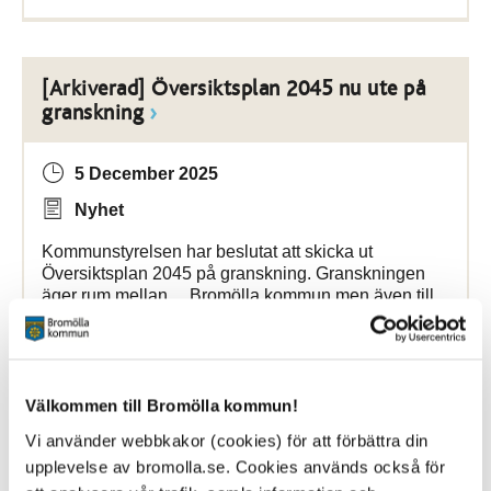
[Arkiverad] Översiktsplan 2045 nu ute på
granskning
5 December 2025
Nyhet
Kommunstyrelsen har beslutat att skicka ut
Översiktsplan 2045 på granskning. Granskningen
äger rum mellan ... Bromölla kommun men även till
myndigheter,
organisationer
och andra kommuner.
Bromölla Kommun
Välkommen till Bromölla kommun!
Vi använder webbkakor (cookies) för att förbättra din
[Arkiverad] En vecka fri från våld
upplevelse av bromolla.se. Cookies används också för