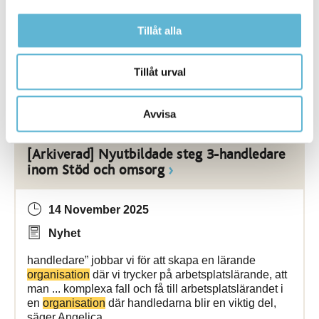
BromöllaHem uppmärksammar En vecka fri från
Tillåt alla
våld och Orange Day Under vecka ... Unizon och
MÄN och samlar varje år kommuner,
organisationer
och myndigheter i arbetet med att förebygga
Tillåt urval
Bromölla Kommun
Avvisa
[Arkiverad] Nyutbildade steg 3-handledare
inom Stöd och omsorg
14 November 2025
Nyhet
handledare” jobbar vi för att skapa en lärande
organisation
där vi trycker på arbetsplatslärande, att
man ... komplexa fall och få till arbetsplatslärandet i
en
organisation
där handledarna blir en viktig del,
säger Angelica