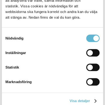
att analysera vår trafik, samla information och
statistik. Vissa cookies är nödvändiga för att
20 November 2025
webbsidorna ska fungera korrekt och andra kan du välja
Nyhet
att stänga av. Nedan finns de val du kan göra.
regionalt och nationellt. Initiativet drivs av
organisationerna
Unizon och MÄN, i samverkan
med Sveriges Kommuner ... familjeomsorgen i
Samtyckesval
Bromölla kommun, eller kontakta andra
Nödvändig
organisationer
och nationella stödlinjer för råd, stöd
och
Inställningar
Bromölla Kommun
Statistik
BromöllaHem uppmärksammar En vecka fri
från våld och Orange Day
Marknadsföring
17 November 2025
Visa detaljer
Nyhet