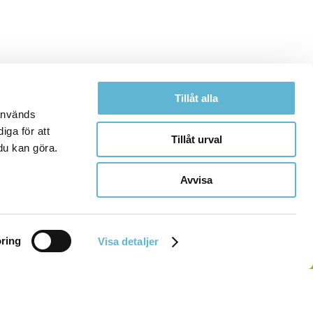
Tillåt alla
 används
iga för att
Tillåt urval
du kan göra.
Avvisa
ring
Visa detaljer