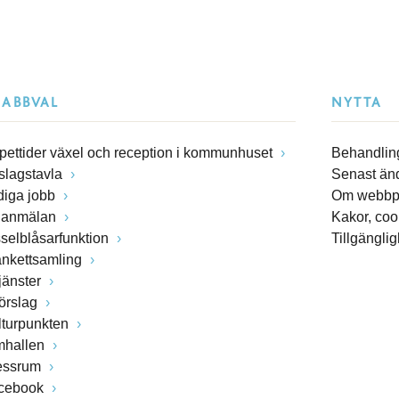
NABBVAL
NYTTA
pettider växel och reception i kommunhuset
Behandling
slagstavla
Senast än
diga jobb
Om webbp
lanmälan
Kakor, coo
sselblåsarfunktion
Tillgängli
ankettsamling
jänster
förslag
lturpunkten
mhallen
essrum
cebook