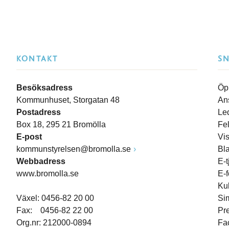
KONTAKT
S
Besöksadress
Öp
Kommunhuset, Storgatan 48
An
Postadress
Le
Box 18, 295 21 Bromölla
Fe
E-post
Vi
kommunstyrelsen@bromolla.se
Bl
Webbadress
E-t
www.bromolla.se
E-
Ku
Växel: 0456-82 20 00
Si
Fax: 0456-82 22 00
Pr
Org.nr: 212000-0894
Fa