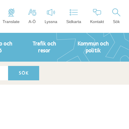
Translate
A-Ö
Lyssna
Sidkarta
Kontakt
Sök
o och
Trafik och
Kommun och
ö
resor
politik