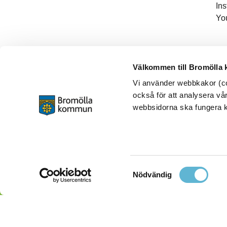
In
Yo
Välkommen till Bromölla
Vi använder webbkakor (coo
också för att analysera vår
webbsidorna ska fungera ko
Samtyckesval
Nödvändig