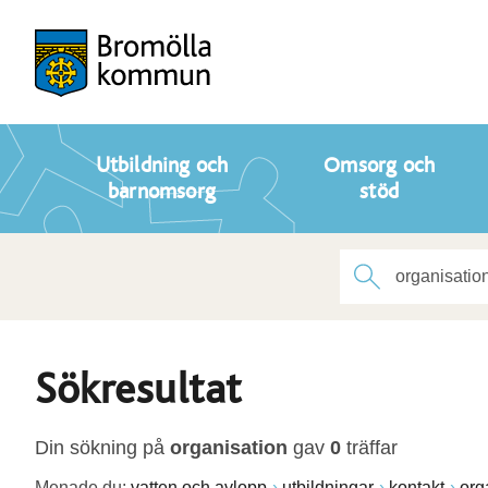
Utbildning och
Omsorg och
barnomsorg
stöd
Sökresultat
Din sökning på
organisation
gav
0
träffar
Menade du:
vatten och avlopp
utbildningar
kontakt
org