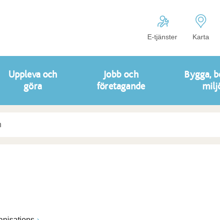
E-tjänster
Karta
Uppleva och
Jobb och
Bygga, b
göra
företagande
milj
anisations