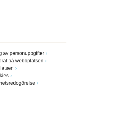
 av personuppgifter
drat på webbplatsen
latsen
kies
ghetsredogörelse