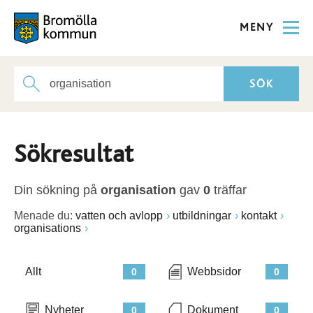
MENY
Sökresultat
Din sökning på
organisation
gav
0
träffar
Menade du:
vatten och avlopp
utbildningar
kontakt
organisations
Allt
Webbsidor
0
0
Nyheter
Dokument
0
0