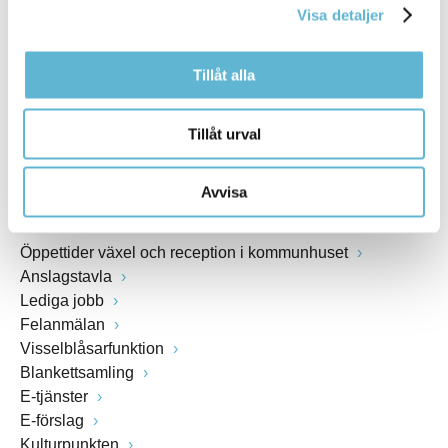
Visa detaljer
Webbadress
www.bromolla.se
Tillåt alla
Växel: 0456-82 20 00
Fax: 0456-82 22 00
Tillåt urval
Org.nr: 212000-0894
Avvisa
SNABBVAL
Öppettider växel och reception i kommunhuset
Anslagstavla
Lediga jobb
Felanmälan
Visselblåsarfunktion
Blankettsamling
E-tjänster
E-förslag
Kulturpunkten