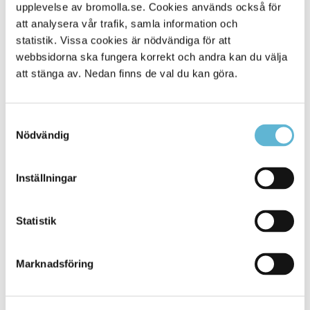
Alla platser
upplevelse av bromolla.se. Cookies används också för
114
att analysera vår trafik, samla information och
statistik. Vissa cookies är nödvändiga för att
webbsidorna ska fungera korrekt och andra kan du välja
att stänga av. Nedan finns de val du kan göra.
Samtyckesval
Nödvändig
Inställningar
KONTAKT
Statistik
Besöksadress
Kommunhuset, Storgatan 48
Postadress
Marknadsföring
Box 18, 295 21 Bromölla
E-post
kommunstyrelsen@bromolla.se