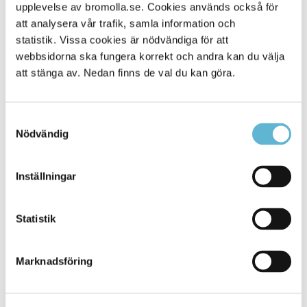
Alla platser
upplevelse av bromolla.se. Cookies används också för
114
att analysera vår trafik, samla information och
statistik. Vissa cookies är nödvändiga för att
webbsidorna ska fungera korrekt och andra kan du välja
att stänga av. Nedan finns de val du kan göra.
Samtyckesval
Nödvändig
Inställningar
KONTAKT
Statistik
Besöksadress
Kommunhuset, Storgatan 48
Postadress
Marknadsföring
Box 18, 295 21 Bromölla
E-post
kommunstyrelsen@bromolla.se