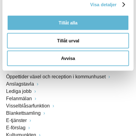
Visa detaljer
Webbadress
www.bromolla.se
Tillåt alla
Växel: 0456-82 20 00
Fax: 0456-82 22 00
Tillåt urval
Org.nr: 212000-0894
Avvisa
SNABBVAL
Öppettider växel och reception i kommunhuset
Anslagstavla
Lediga jobb
Felanmälan
Visselblåsarfunktion
Blankettsamling
E-tjänster
E-förslag
Kulturpunkten