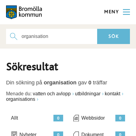
MENY
Sökresultat
Din sökning på
organisation
gav
0
träffar
Menade du:
vatten och avlopp
utbildningar
kontakt
organisations
Allt
Webbsidor
0
0
Nyheter
Dokument
0
0